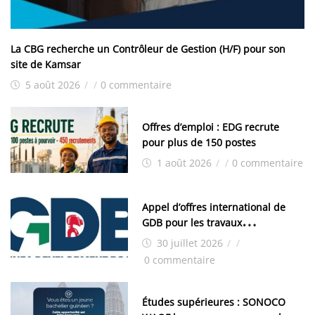
La CBG recherche un Contrôleur de Gestion (H/F) pour son
site de Kamsar
5 août 2026
/
/
0 commentaire
Offres d’emploi : EDG recrute
pour plus de 150 postes
1 août 2026
/
/
0 commentaire
Appel d’offres international de
GDB pour les travaux
d’aménagement de la zone
30 juillet 2026
/
/
industrielle de FANDJE (PAZIF)
0 commentaire
Études supérieures : SONOCO