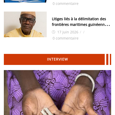
0 commentaire
Litiges liés à la délimitation des
frontières maritimes guinéennes:
Idrissa Chérif écrit au ministre
17 juin 2026
/
/
des Hydrocarbures
0 commentaire
INTERVIEW