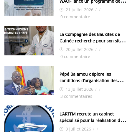
WAQF lance un programme de
bourses pour la Malaisie
21 juillet 2026
/
/
0 commentaire
La Compagnie des Bauxites de
Guinée recherche pour son site
de Kamsar des techniciens
20 juillet 2026
/
/
chimistes (H/F)
0 commentaire
Pépé Balamou déplore les
conditions d’organisation des
examens nationaux : « Si ce sont
13 juillet 2026
/
/
les élections, on trouve tous les
3 commentaires
moyens logistiques »
L’ARTFM recrute un cabinet
spécialisé pour la réalisation des
études techniques
9 juillet 2026
/
/