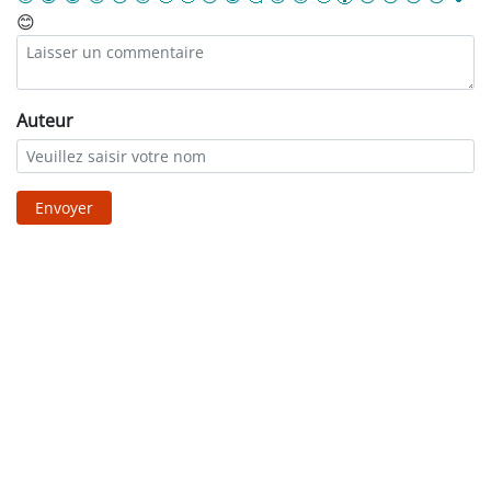
😊
Auteur
Envoyer