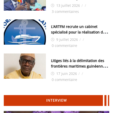
examens nationaux : « Si ce sont
13 juillet 2026
/
/
les élections, on trouve tous les
3 commentaires
moyens logistiques »
L’ARTFM recrute un cabinet
spécialisé pour la réalisation des
études techniques
9 juillet 2026
/
/
0 commentaire
Litiges liés à la délimitation des
frontières maritimes guinéennes:
Idrissa Chérif écrit au ministre
17 juin 2026
/
/
des Hydrocarbures
0 commentaire
INTERVIEW