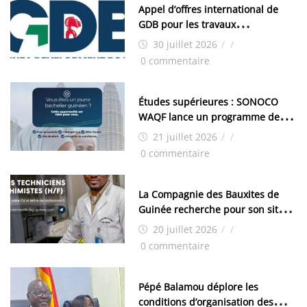
Appel d’offres international de
GDB pour les travaux
d’aménagement de la zone
30 juillet 2026
/
/
industrielle de FANDJE (PAZIF)
0 commentaire
Études supérieures : SONOCO
WAQF lance un programme de
bourses pour la Malaisie
21 juillet 2026
/
/
0 commentaire
La Compagnie des Bauxites de
Guinée recherche pour son site
de Kamsar des techniciens
20 juillet 2026
/
/
chimistes (H/F)
0 commentaire
Pépé Balamou déplore les
conditions d’organisation des