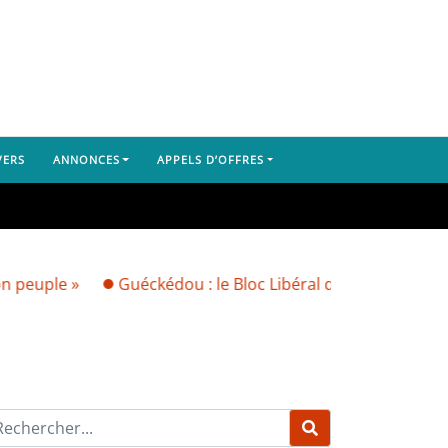
VERS
ANNONCES
APPELS D’OFFRES
»
Guéckédou : le Bloc Libéral dénonce l’arrestation de 