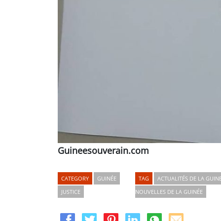
Guineesouverain.com
CATEGORY
GUINÉE
TAG
ACTUALITÉS DE LA GUIN
JUSTICE
NOUVELLES DE LA GUINÉE