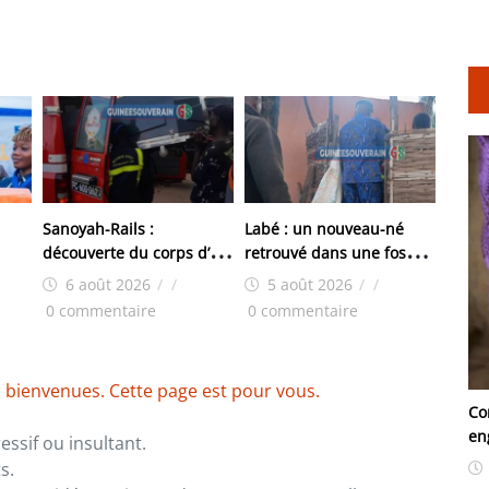
Sanoyah-Rails :
Labé : un nouveau-né
découverte du corps d’un
retrouvé dans une fosse
de
Libérien, le doute plane
septique à Doghora
6 août 2026
/
/
5 août 2026
/
/
0 commentaire
0 commentaire
 bienvenues. Cette page est pour vous.
Co
en
ssif ou insultant.
s.