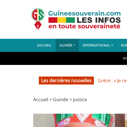
ACCUEIL
GUINÉE
INTERNATIONAL
RU
V
Le président Doumbouya depuis la Grèce : « Je reste, où que 
Les dernières nouvelles
Accueil
>
Guinée
>
Justice