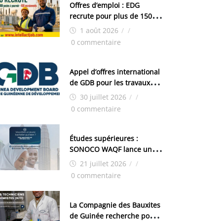
Offres d’emploi : EDG
recrute pour plus de 150
postes
1 août 2026
/
/
0 commentaire
Appel d’offres international
de GDB pour les travaux
d’aménagement de la zone
30 juillet 2026
/
/
industrielle de FANDJE
0 commentaire
(PAZIF)
Études supérieures :
SONOCO WAQF lance un
programme de bourses
21 juillet 2026
/
/
pour la Malaisie
0 commentaire
La Compagnie des Bauxites
de Guinée recherche pour