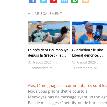
À LIRE ÉGALEMENT
Le président Doumbouya
Guéckédou : le Bloc
depuis la Grèce : « Je
Libéral dénonce
reste, où que je sois, au
l’arrestation de trois 
6 août 2026
/
/
6 août 2026
/
/
service exclusif de notre
ses responsables
0 commentaire
0 commentaire
pays et de son peuple »
Avis, témoignages et commentaires sont les
Nous vous prions d'être courtois.
N'envoyez pas de message ayant un ton agre
Pas de messages répétitifs, ou de hors sujet