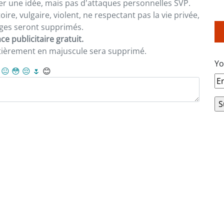
er une idée, mais pas d'attaques personnelles SVP.
re, vulgaire, violent, ne respectant pas la vie privée,
sages seront supprimés.
e publicitaire gratuit.
ntièrement en majuscule sera supprimé.
Yo
😐
😳
😔
🌷
😊