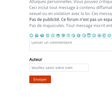
Attaques personnelles. Vous pouvez critiqu
Ceci inclut tout message à contenu diffamatoi
sexuel ou en violation avec la loi. Ces mes
Pas de publicité. Ce forum n'est pas un espac
Pas de majuscules. Tout message inscrit e
😊
😁
😂
😍
☹️
😎
🤓
🥺
😘
😅
🧐
😇
😌
🤩
🤯
😒
Auteur
Envoyer