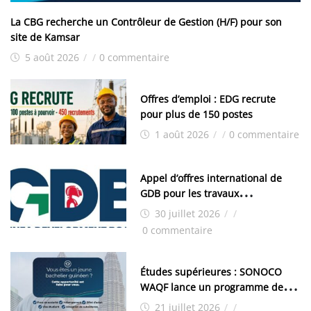
La CBG recherche un Contrôleur de Gestion (H/F) pour son
site de Kamsar
5 août 2026
/
/
0 commentaire
Offres d’emploi : EDG recrute
pour plus de 150 postes
1 août 2026
/
/
0 commentaire
Appel d’offres international de
GDB pour les travaux
d’aménagement de la zone
30 juillet 2026
/
/
industrielle de FANDJE (PAZIF)
0 commentaire
Études supérieures : SONOCO
WAQF lance un programme de
bourses pour la Malaisie
21 juillet 2026
/
/