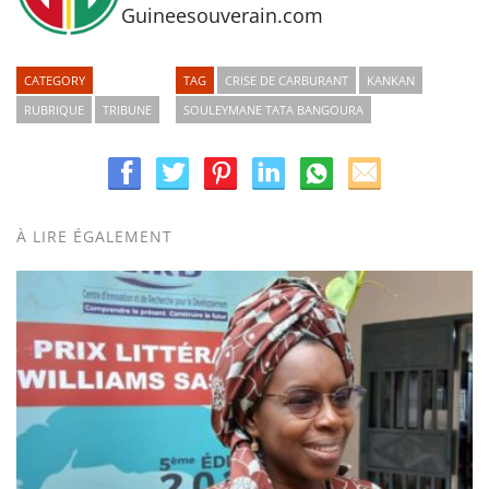
Guineesouverain.com
CATEGORY
TAG
CRISE DE CARBURANT
KANKAN
RUBRIQUE
TRIBUNE
SOULEYMANE TATA BANGOURA
À LIRE ÉGALEMENT