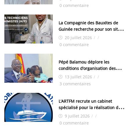
0 commentaire
La Compagnie des Bauxites de
Guinée recherche pour son site
de Kamsar des techniciens
20 juillet 2026
/
/
chimistes (H/F)
0 commentaire
Pépé Balamou déplore les
conditions d’organisation des
examens nationaux : « Si ce sont
13 juillet 2026
/
/
les élections, on trouve tous les
3 commentaires
moyens logistiques »
L’ARTFM recrute un cabinet
spécialisé pour la réalisation des
études techniques
9 juillet 2026
/
/
0 commentaire