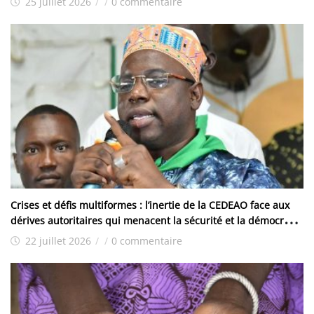
25 juillet 2026
/
/
0 commentaire
Crises et défis multiformes : l’inertie de la CEDEAO face aux
dérives autoritaires qui menacent la sécurité et la démocratie
dans la sous-région
22 juillet 2026
/
/
0 commentaire