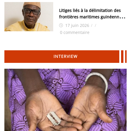
Litiges liés à la délimitation des
frontières maritimes guinéennes:
Idrissa Chérif écrit au ministre
17 juin 2026
/
/
des Hydrocarbures
0 commentaire
INTERVIEW