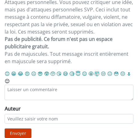
Attaques personnelles. Vous pouvez critiquer une idée,
mais pas d'attaques personnelles SVP. Ceci inclut tout
message à contenu diffamatoire, vulgaire, violent, ne
respectant pas la vie privée, sexuel ou en violation avec
la loi. Ces messages seront supprimés.
Pas de publicité. Ce forum n'est pas un espace
publicitaire gratuit.
Pas de majuscules. Tout message inscrit entièrement
en majuscule sera supprimé.
😊
😁
😂
😍
☹️
😎
🤓
🥺
😘
😅
🧐
😇
😌
🤩
🤯
😒
😐
😳
😔
🌷
😊
Auteur
Envoyer