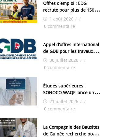
Offres d’emploi : EDG
recrute pour plus de 150
postes
1 août 2026
/
/
0 commentaire
Appel d’offres international
de GDB pour les travaux
d’aménagement de la zone
30 juillet 2026
/
/
industrielle de FANDJE
0 commentaire
(PAZIF)
Études supérieures :
SONOCO WAQF lance un
programme de bourses
21 juillet 2026
/
/
pour la Malaisie
0 commentaire
La Compagnie des Bauxites
de Guinée recherche pour