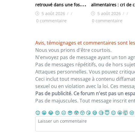
retrouvé dans une fosse
alimentaires : cri de
septique à Doghora
des femmes du marc
5 août 2026
/
/
5 août 2026
/
/
de Yembeya
0 commentaire
0 commentaire
Avis, témoignages et commentaires sont les
Nous vous prions d'être courtois.
N'envoyez pas de message ayant un ton agre
Pas de messages répétitifs, ou de hors sujet
Attaques personnelles. Vous pouvez critiqu
Ceci inclut tout message à contenu diffamatoi
sexuel ou en violation avec la loi. Ces mes
Pas de publicité. Ce forum n'est pas un espac
Pas de majuscules. Tout message inscrit e
😊
😁
😂
😍
☹️
😎
🤓
🥺
😘
😅
🧐
😇
😌
🤩
🤯
😒