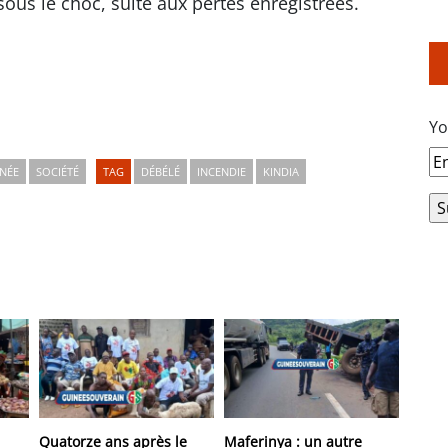
ous le choc, suite aux pertes enregistrées.
Yo
NÉE
SOCIÉTÉ
TAG
DÉBÉLÉ
INCENDIE
KINDIA
Quatorze ans après le
Maferinya : un autre