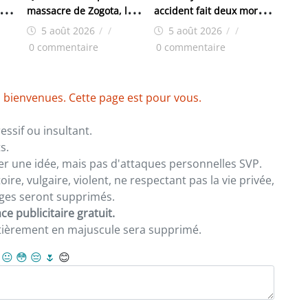
 cœur
massacre de Zogota, les
accident fait deux morts à
hé
familles des victimes
Yoroyah
5 août 2026
/
/
5 août 2026
/
/
réclament toujours
0 commentaire
0 commentaire
justice
 bienvenues. Cette page est pour vous.
ssif ou insultant.
s.
er une idée, mais pas d'attaques personnelles SVP.
re, vulgaire, violent, ne respectant pas la vie privée,
sages seront supprimés.
e publicitaire gratuit.
ntièrement en majuscule sera supprimé.
😐
😳
😔
🌷
😊