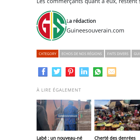
Les commerçants quant à eux, restent s
L
a rédaction
Guineesouverain.com
CATEGORY
ECHOS DE NOS RÉGIONS
FAITS DIVERS
GUI
À LIRE ÉGALEMENT
Labé : un nouveau-né
Cherté des denrées