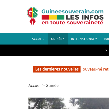
ACCUEIL
GUINÉE
INTERNATIONAL
RU
V
Les dernières nouvelles
Labé : un nouveau-né retrouvé dans
Accueil
>
Guinée