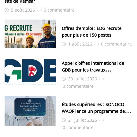
site de Kamsar
5 août 2026
/
/
0 commentaire
Offres d’emploi : EDG recrute
pour plus de 150 postes
1 août 2026
/
/
0 commentaire
Appel d’offres international de
GDB pour les travaux
d’aménagement de la zone
30 juillet 2026
/
/
industrielle de FANDJE (PAZIF)
0 commentaire
Études supérieures : SONOCO
WAQF lance un programme de
bourses pour la Malaisie
21 juillet 2026
/
/
0 commentaire