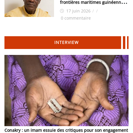
frontières maritimes guinéennes:
Idrissa Chérif écrit au ministre
17 juin 2026
/
/
des Hydrocarbures
0 commentaire
INTERVIEW
Conakry : un imam essuie des critiques pour son engagement