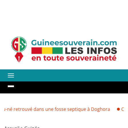
etrouvé dans une fosse septique à Doghora
Cherté des