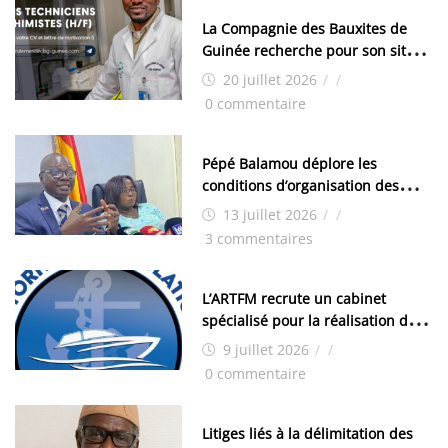
La Compagnie des Bauxites de
Guinée recherche pour son site
de Kamsar des techniciens
20 juillet 2026
/
/
chimistes (H/F)
0 commentaire
Pépé Balamou déplore les
conditions d’organisation des
examens nationaux : « Si ce sont
13 juillet 2026
/
/
les élections, on trouve tous les
3 commentaires
moyens logistiques »
L’ARTFM recrute un cabinet
spécialisé pour la réalisation des
études techniques
9 juillet 2026
/
/
0 commentaire
Litiges liés à la délimitation des