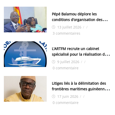
Pépé Balamou déplore les
conditions d’organisation des
examens nationaux : « Si ce sont
13 juillet 2026
/
/
les élections, on trouve tous les
3 commentaires
moyens logistiques »
L’ARTFM recrute un cabinet
spécialisé pour la réalisation des
études techniques
9 juillet 2026
/
/
0 commentaire
Litiges liés à la délimitation des
frontières maritimes guinéennes:
Idrissa Chérif écrit au ministre
17 juin 2026
/
/
des Hydrocarbures
0 commentaire