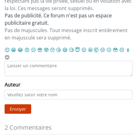
respectant pas la vie privée, sexuel ou en violation avec
la loi. Ces messages seront supprimés.
Pas de publicité. Ce forum n'est pas un espace
publicitaire gratuit.
Pas de majuscules. Tout message inscrit entièrement
en majuscule sera supprimé.
😊
😁
😂
😍
☹️
😎
🤓
🥺
😘
😅
🧐
😇
😌
🤩
🤯
😒
😐
😳
😔
🌷
😊
Auteur
Envoyer
2 Commentaires