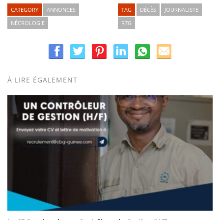
CATEGORY
ANNONCES
TAG
DÉCÈS
JOURNALISTE
NÉCROLOGIE
RTG
À LIRE ÉGALEMENT