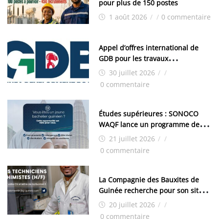
pour plus de 150 postes
1 août 2026
/
/
0 commentaire
Appel d’offres international de
GDB pour les travaux
d’aménagement de la zone
30 juillet 2026
/
/
industrielle de FANDJE (PAZIF)
0 commentaire
Études supérieures : SONOCO
WAQF lance un programme de
bourses pour la Malaisie
21 juillet 2026
/
/
0 commentaire
La Compagnie des Bauxites de
Guinée recherche pour son site
de Kamsar des techniciens
20 juillet 2026
/
/
chimistes (H/F)
0 commentaire