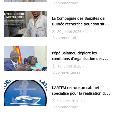
0 commentaire
La Compagnie des Bauxites de
Guinée recherche pour son site
de Kamsar des techniciens
20 juillet 2026
/
/
chimistes (H/F)
0 commentaire
Pépé Balamou déplore les
conditions d’organisation des
examens nationaux : « Si ce sont
13 juillet 2026
/
/
les élections, on trouve tous les
3 commentaires
moyens logistiques »
L’ARTFM recrute un cabinet
spécialisé pour la réalisation des
études techniques
9 juillet 2026
/
/
0 commentaire