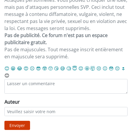
Attaques personnelles. Vous pouvez critiquer une idée,
mais pas d'attaques personnelles SVP. Ceci inclut tout
message à contenu diffamatoire, vulgaire, violent, ne
respectant pas la vie privée, sexuel ou en violation avec
la loi. Ces messages seront supprimés.
Pas de publicité. Ce forum n'est pas un espace
publicitaire gratuit.
Pas de majuscules. Tout message inscrit entièrement
en majuscule sera supprimé.
😊
😁
😂
😍
☹️
😎
🤓
🥺
😘
😅
🧐
😇
😌
🤩
🤯
😒
😐
😳
😔
🌷
😊
Auteur
Envoyer