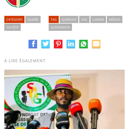
CATEGORY
GUINÉE
TAG
GUIRASSY
HAC
LAMINE
MÉDIAS
SOCIÉTÉ
SUSPENSION
À LIRE ÉGALEMENT