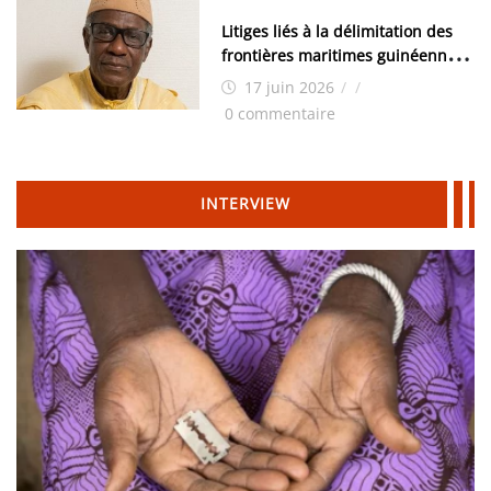
Litiges liés à la délimitation des
frontières maritimes guinéennes:
Idrissa Chérif écrit au ministre
17 juin 2026
/
/
des Hydrocarbures
0 commentaire
INTERVIEW