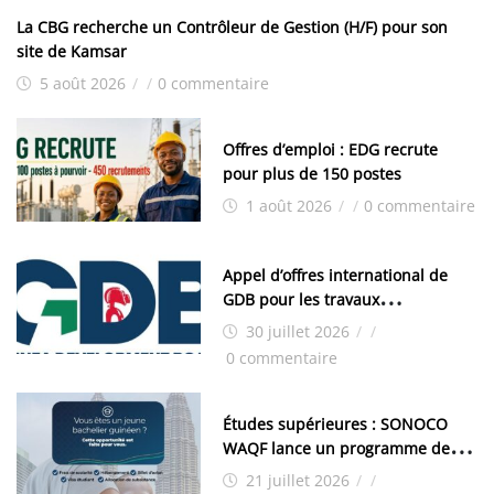
La CBG recherche un Contrôleur de Gestion (H/F) pour son
site de Kamsar
5 août 2026
/
/
0 commentaire
Offres d’emploi : EDG recrute
pour plus de 150 postes
1 août 2026
/
/
0 commentaire
Appel d’offres international de
GDB pour les travaux
d’aménagement de la zone
30 juillet 2026
/
/
industrielle de FANDJE (PAZIF)
0 commentaire
Études supérieures : SONOCO
WAQF lance un programme de
bourses pour la Malaisie
21 juillet 2026
/
/