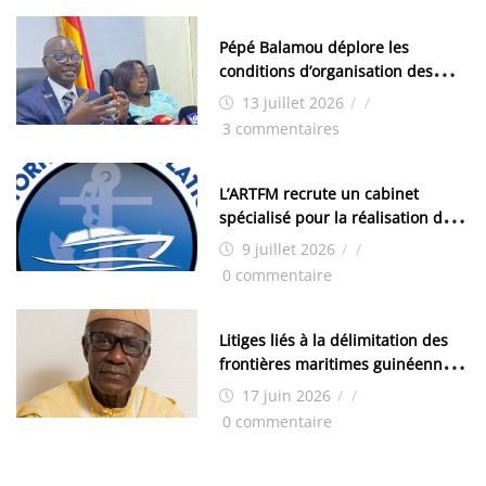
Pépé Balamou déplore les
conditions d’organisation des
examens nationaux : « Si ce sont
13 juillet 2026
/
/
les élections, on trouve tous les
3 commentaires
moyens logistiques »
L’ARTFM recrute un cabinet
spécialisé pour la réalisation des
études techniques
9 juillet 2026
/
/
0 commentaire
Litiges liés à la délimitation des
frontières maritimes guinéennes:
Idrissa Chérif écrit au ministre
17 juin 2026
/
/
des Hydrocarbures
0 commentaire