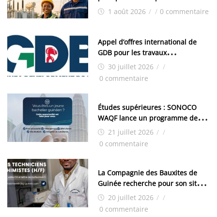
1 août 2026
/
/
0 commentaire
Appel d’offres international de
GDB pour les travaux
d’aménagement de la zone
30 juillet 2026
/
/
industrielle de FANDJE (PAZIF)
0 commentaire
Études supérieures : SONOCO
WAQF lance un programme de
bourses pour la Malaisie
21 juillet 2026
/
/
0 commentaire
La Compagnie des Bauxites de
Guinée recherche pour son site
de Kamsar des techniciens
20 juillet 2026
/
/
chimistes (H/F)
0 commentaire