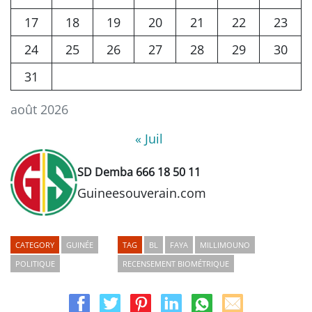
17
18
19
20
21
22
23
24
25
26
27
28
29
30
31
août 2026
« Juil
SD Demba 666 18 50 11
Guineesouverain.com
CATEGORY
GUINÉE
TAG
BL
FAYA
MILLIMOUNO
POLITIQUE
RECENSEMENT BIOMÉTRIQUE