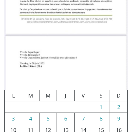
L
M
M
J
V
S
D
1
2
3
4
5
6
7
8
9
10
11
12
13
14
15
16