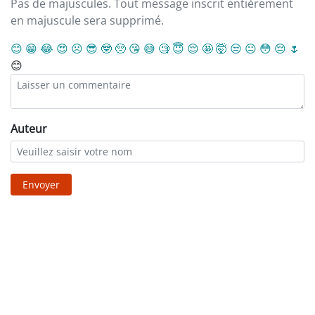
Pas de majuscules. Tout message inscrit entièrement
en majuscule sera supprimé.
😊
😁
😂
😍
☹️
😎
🤓
🥺
😘
😅
🧐
😇
😌
🤩
🤯
😒
😐
😳
😔
🌷
😊
Auteur
Envoyer