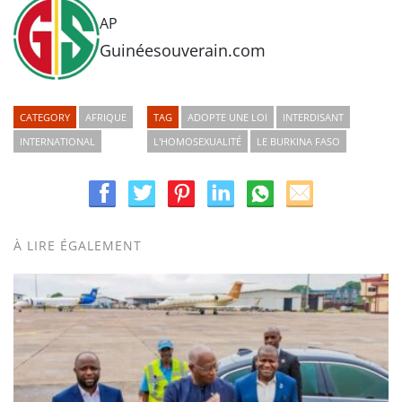
AP
Guinéesouverain.com
CATEGORY
AFRIQUE
TAG
ADOPTE UNE LOI
INTERDISANT
INTERNATIONAL
L'HOMOSEXUALITÉ
LE BURKINA FASO
À LIRE ÉGALEMENT