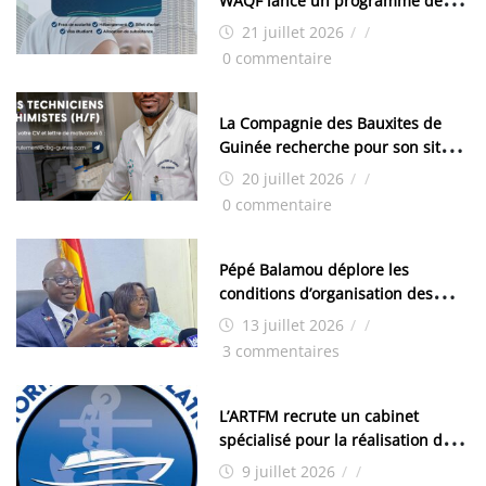
WAQF lance un programme de
bourses pour la Malaisie
21 juillet 2026
/
/
0 commentaire
La Compagnie des Bauxites de
Guinée recherche pour son site
de Kamsar des techniciens
20 juillet 2026
/
/
chimistes (H/F)
0 commentaire
Pépé Balamou déplore les
conditions d’organisation des
examens nationaux : « Si ce sont
13 juillet 2026
/
/
les élections, on trouve tous les
3 commentaires
moyens logistiques »
L’ARTFM recrute un cabinet
spécialisé pour la réalisation des
études techniques
9 juillet 2026
/
/