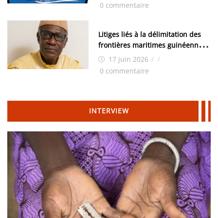
0 commentaire
Litiges liés à la délimitation des
frontières maritimes guinéennes:
Idrissa Chérif écrit au ministre
17 juin 2026
/
/
des Hydrocarbures
0 commentaire
INTERVIEW