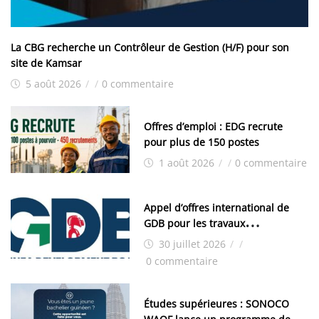
La CBG recherche un Contrôleur de Gestion (H/F) pour son
site de Kamsar
5 août 2026
/
/
0 commentaire
Offres d’emploi : EDG recrute
pour plus de 150 postes
1 août 2026
/
/
0 commentaire
Appel d’offres international de
GDB pour les travaux
d’aménagement de la zone
30 juillet 2026
/
/
industrielle de FANDJE (PAZIF)
0 commentaire
Études supérieures : SONOCO