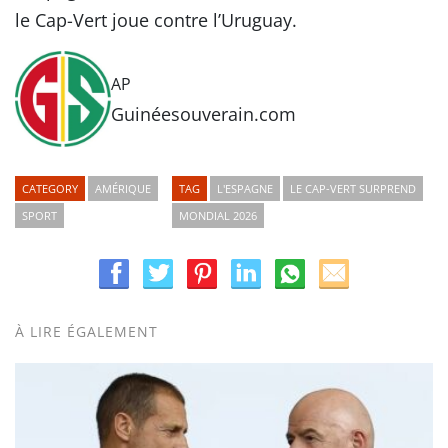
le Cap-Vert joue contre l’Uruguay.
AP
Guinéesouverain.com
CATEGORY
AMÉRIQUE
TAG
L'ESPAGNE
LE CAP-VERT SURPREND
SPORT
MONDIAL 2026
À LIRE ÉGALEMENT