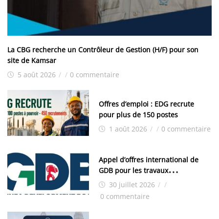
La CBG recherche un Contrôleur de Gestion (H/F) pour son
site de Kamsar
5 août 2026
/
/
0 commentaire
Offres d’emploi : EDG recrute
pour plus de 150 postes
1 août 2026
/
/
0 commentaire
Appel d’offres international de
GDB pour les travaux
d’aménagement de la zone
30 juillet 2026
/
/
industrielle de FANDJE (PAZIF)
0 commentaire