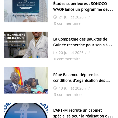
Études supérieures : SONOCO
WAQF lance un programme de
bourses pour la Malaisie
21 juillet 2026
/
/
0 commentaire
La Compagnie des Bauxites de
Guinée recherche pour son site
de Kamsar des techniciens
20 juillet 2026
/
/
chimistes (H/F)
0 commentaire
Pépé Balamou déplore les
conditions d’organisation des
examens nationaux : « Si ce sont
13 juillet 2026
/
/
les élections, on trouve tous les
3 commentaires
moyens logistiques »
L’ARTFM recrute un cabinet
spécialisé pour la réalisation des