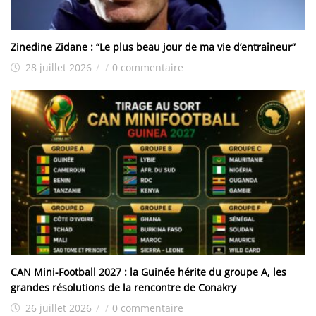
Zinedine Zidane : “Le plus beau jour de ma vie d’entraîneur”
28 juillet 2026
/
/
0 commentaire
CAN Mini-Football 2027 : la Guinée hérite du groupe A, les
grandes résolutions de la rencontre de Conakry
26 juillet 2026
/
/
0 commentaire