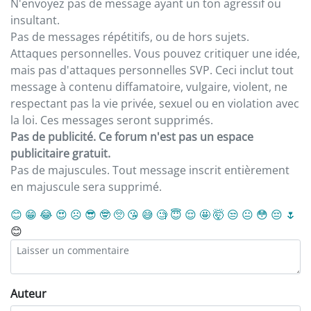
N'envoyez pas de message ayant un ton agressif ou
insultant.
Pas de messages répétitifs, ou de hors sujets.
Attaques personnelles. Vous pouvez critiquer une idée,
mais pas d'attaques personnelles SVP. Ceci inclut tout
message à contenu diffamatoire, vulgaire, violent, ne
respectant pas la vie privée, sexuel ou en violation avec
la loi. Ces messages seront supprimés.
Pas de publicité. Ce forum n'est pas un espace
publicitaire gratuit.
Pas de majuscules. Tout message inscrit entièrement
en majuscule sera supprimé.
😊
😁
😂
😍
☹️
😎
🤓
🥺
😘
😅
🧐
😇
😌
🤩
🤯
😒
😐
😳
😔
🌷
😊
Auteur