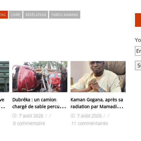
TAG
LIVRE
RÉVÉLATION
TABOU KAMARA
Yo
ve
Dubréka : un camion
Kaman Gogana, après sa
chargé de sable percute
radiation par Mamadi
violemment un véhicule
Doumbouya : « On m’a
7 août 2026
/
/
7 août 2026
/
/
de boissons à Kenendé
retiré ma robe, pas ma
0 commentaire
11 commentaires
dignité»