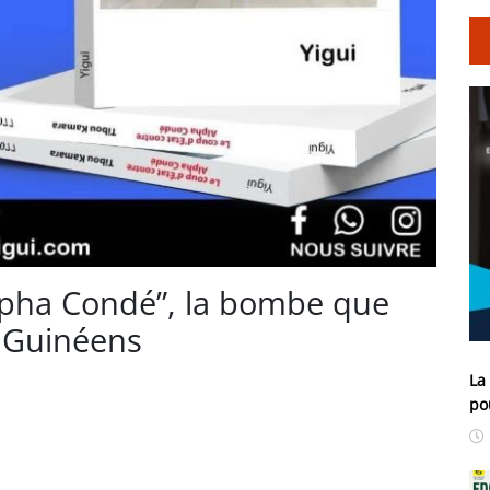
Alpha Condé”, la bombe que
 Guinéens
La
po