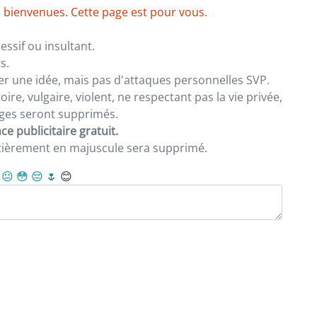
 bienvenues. Cette page est pour vous.
ssif ou insultant.
s.
er une idée, mais pas d'attaques personnelles SVP.
re, vulgaire, violent, ne respectant pas la vie privée,
sages seront supprimés.
e publicitaire gratuit.
ntièrement en majuscule sera supprimé.
😐
😳
😔
🌷
😊