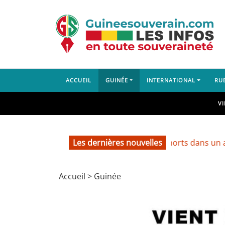
ACCUEIL
GUINÉE
INTERNATIONAL
RU
V
Lambanyi : deux morts dans un accident impl
Les dernières nouvelles
Accueil
>
Guinée