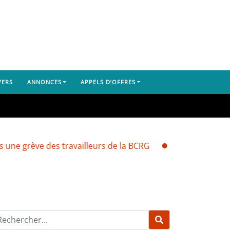
VERS
ANNONCES
APPELS D’OFFRES
 des travailleurs de la BCRG
Dubréka : un camion charg