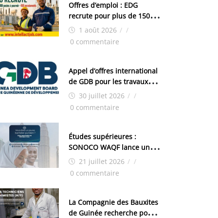
Offres d’emploi : EDG
recrute pour plus de 150
postes
1 août 2026
/
/
0 commentaire
Appel d’offres international
de GDB pour les travaux
d’aménagement de la zone
30 juillet 2026
/
/
industrielle de FANDJE
0 commentaire
(PAZIF)
Études supérieures :
SONOCO WAQF lance un
programme de bourses
21 juillet 2026
/
/
pour la Malaisie
0 commentaire
La Compagnie des Bauxites
de Guinée recherche pour