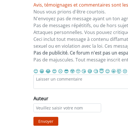
Avis, témoignages et commentaires sont les
Nous vous prions d'être courtois.
N'envoyez pas de message ayant un ton agre
Pas de messages répétitifs, ou de hors sujet
Attaques personnelles. Vous pouvez critiqu
Ceci inclut tout message à contenu diffamatoi
sexuel ou en violation avec la loi. Ces mes
Pas de publicité. Ce forum n'est pas un espac
Pas de majuscules. Tout message inscrit e
😊
😁
😂
😍
☹️
😎
🤓
🥺
😘
😅
🧐
😇
😌
🤩
🤯
😒
Auteur
Envoyer