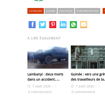
CATEGORY
GUINÉE
POLITIQUE
PUBLIREPORTAGE
À LIRE ÉGALEMENT
Lambanyi : deux morts
Guinée : vers une grè
dans un accident
des travailleurs de la
impliquant un pick-up de
BCRG
7 août 2026
/
/
7 août 2026
/
/
la police
0 commentaire
0 commentaire