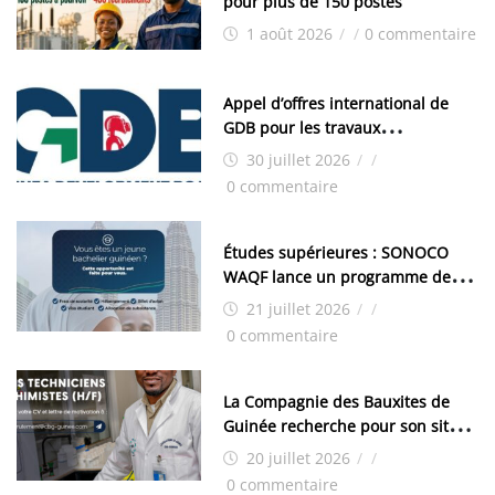
pour plus de 150 postes
1 août 2026
/
/
0 commentaire
Appel d’offres international de
GDB pour les travaux
d’aménagement de la zone
30 juillet 2026
/
/
industrielle de FANDJE (PAZIF)
0 commentaire
Études supérieures : SONOCO
WAQF lance un programme de
bourses pour la Malaisie
21 juillet 2026
/
/
0 commentaire
La Compagnie des Bauxites de
Guinée recherche pour son site
de Kamsar des techniciens
20 juillet 2026
/
/
chimistes (H/F)
0 commentaire