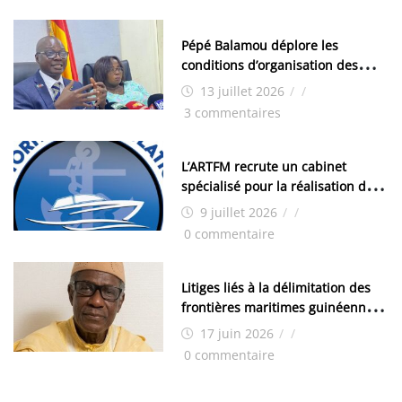
Pépé Balamou déplore les
conditions d’organisation des
examens nationaux : « Si ce sont
13 juillet 2026
/
/
les élections, on trouve tous les
3 commentaires
moyens logistiques »
L’ARTFM recrute un cabinet
spécialisé pour la réalisation des
études techniques
9 juillet 2026
/
/
0 commentaire
Litiges liés à la délimitation des
frontières maritimes guinéennes:
Idrissa Chérif écrit au ministre
17 juin 2026
/
/
des Hydrocarbures
0 commentaire