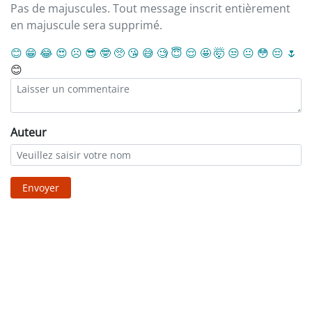
Pas de majuscules. Tout message inscrit entièrement
en majuscule sera supprimé.
😊
😁
😂
😍
☹️
😎
🤓
🥺
😘
😅
🧐
😇
😌
🤩
🤯
😒
😐
😳
😔
🌷
😊
Auteur
Envoyer