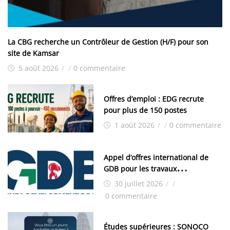
La CBG recherche un Contrôleur de Gestion (H/F) pour son
site de Kamsar
5 août 2026
/
/
0 commentaire
Offres d’emploi : EDG recrute
pour plus de 150 postes
1 août 2026
/
/
0 commentaire
Appel d’offres international de
GDB pour les travaux
d’aménagement de la zone
30 juillet 2026
/
/
industrielle de FANDJE (PAZIF)
0 commentaire
Études supérieures : SONOCO