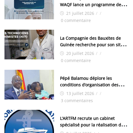
WAQF lance un programme de
bourses pour la Malaisie
21 juillet 2026
/
/
0 commentaire
La Compagnie des Bauxites de
Guinée recherche pour son site
de Kamsar des techniciens
20 juillet 2026
/
/
chimistes (H/F)
0 commentaire
Pépé Balamou déplore les
conditions d’organisation des
examens nationaux : « Si ce sont
13 juillet 2026
/
/
les élections, on trouve tous les
3 commentaires
moyens logistiques »
L’ARTFM recrute un cabinet
spécialisé pour la réalisation des
études techniques