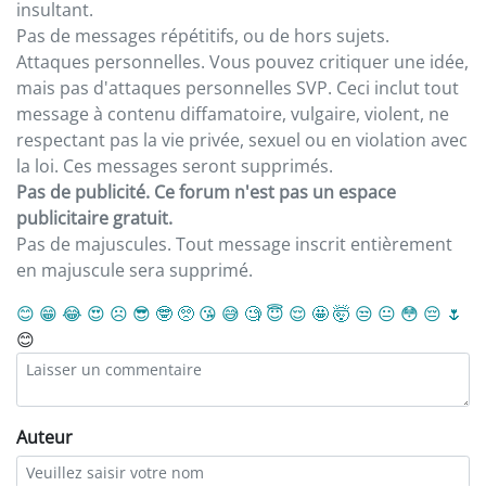
insultant.
Pas de messages répétitifs, ou de hors sujets.
Attaques personnelles. Vous pouvez critiquer une idée,
mais pas d'attaques personnelles SVP. Ceci inclut tout
message à contenu diffamatoire, vulgaire, violent, ne
respectant pas la vie privée, sexuel ou en violation avec
la loi. Ces messages seront supprimés.
Pas de publicité. Ce forum n'est pas un espace
publicitaire gratuit.
Pas de majuscules. Tout message inscrit entièrement
en majuscule sera supprimé.
😊
😁
😂
😍
☹️
😎
🤓
🥺
😘
😅
🧐
😇
😌
🤩
🤯
😒
😐
😳
😔
🌷
😊
Auteur