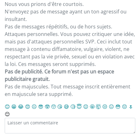
Nous vous prions d'être courtois.
N'envoyez pas de message ayant un ton agressif ou
insultant.
Pas de messages répétitifs, ou de hors sujets.
Attaques personnelles. Vous pouvez critiquer une idée,
mais pas d'attaques personnelles SVP. Ceci inclut tout
message à contenu diffamatoire, vulgaire, violent, ne
respectant pas la vie privée, sexuel ou en violation avec
la loi. Ces messages seront supprimés.
Pas de publicité. Ce forum n'est pas un espace
publicitaire gratuit.
Pas de majuscules. Tout message inscrit entièrement
en majuscule sera supprimé.
😊
😁
😂
😍
☹️
😎
🤓
🥺
😘
😅
🧐
😇
😌
🤩
🤯
😒
😐
😳
😔
🌷
😊