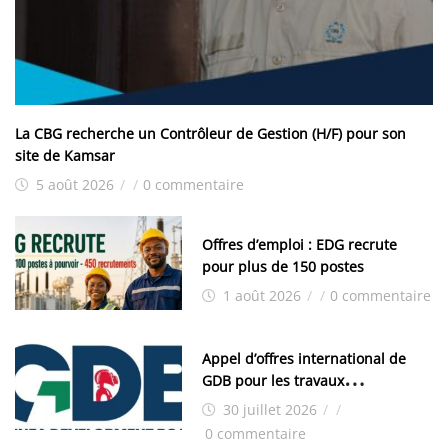
La CBG recherche un Contrôleur de Gestion (H/F) pour son
site de Kamsar
5 août 2026
/
/
0 commentaire
Offres d’emploi : EDG recrute
pour plus de 150 postes
1 août 2026
/
/
0 commentaire
Appel d’offres international de
GDB pour les travaux
d’aménagement de la zone
30 juillet 2026
/
/
industrielle de FANDJE (PAZIF)
0 commentaire