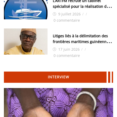
L’ARTFM recrute un cabinet
spécialisé pour la réalisation des
études techniques
9 juillet 2026
/
/
0 commentaire
Litiges liés à la délimitation des
frontières maritimes guinéennes:
Idrissa Chérif écrit au ministre
17 juin 2026
/
/
des Hydrocarbures
0 commentaire
INTERVIEW