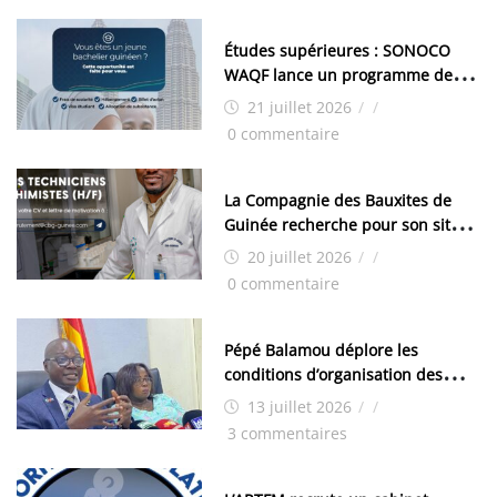
Études supérieures : SONOCO
WAQF lance un programme de
bourses pour la Malaisie
21 juillet 2026
/
/
0 commentaire
La Compagnie des Bauxites de
Guinée recherche pour son site
de Kamsar des techniciens
20 juillet 2026
/
/
chimistes (H/F)
0 commentaire
Pépé Balamou déplore les
conditions d’organisation des
examens nationaux : « Si ce sont
13 juillet 2026
/
/
les élections, on trouve tous les
3 commentaires
moyens logistiques »