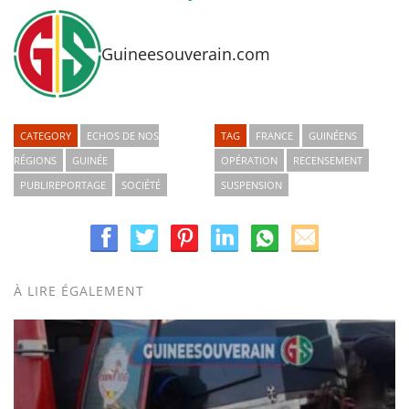
Guineesouverain.com
CATEGORY
ECHOS DE NOS
TAG
FRANCE
GUINÉENS
RÉGIONS
GUINÉE
OPÉRATION
RECENSEMENT
PUBLIREPORTAGE
SOCIÉTÉ
SUSPENSION
À LIRE ÉGALEMENT