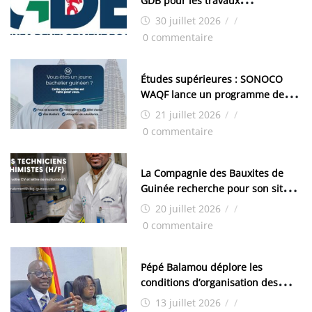
GDB pour les travaux
d’aménagement de la zone
30 juillet 2026
/
/
industrielle de FANDJE (PAZIF)
0 commentaire
Études supérieures : SONOCO
WAQF lance un programme de
bourses pour la Malaisie
21 juillet 2026
/
/
0 commentaire
La Compagnie des Bauxites de
Guinée recherche pour son site
de Kamsar des techniciens
20 juillet 2026
/
/
chimistes (H/F)
0 commentaire
Pépé Balamou déplore les
conditions d’organisation des
examens nationaux : « Si ce sont
13 juillet 2026
/
/