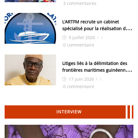
les élections, on trouve tous les
3 commentaires
moyens logistiques »
L’ARTFM recrute un cabinet
spécialisé pour la réalisation des
études techniques
9 juillet 2026
/
/
0 commentaire
Litiges liés à la délimitation des
frontières maritimes guinéennes:
Idrissa Chérif écrit au ministre
17 juin 2026
/
/
des Hydrocarbures
0 commentaire
INTERVIEW