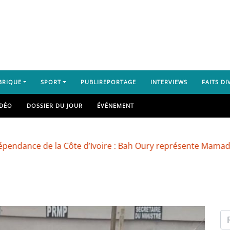
BRIQUE
SPORT
PUBLIREPORTAGE
INTERVIEWS
FAITS DI
IDÉO
DOSSIER DU JOUR
ÉVÉNEMENT
ce de la Côte d’Ivoire : Bah Oury représente Mamadi Doum