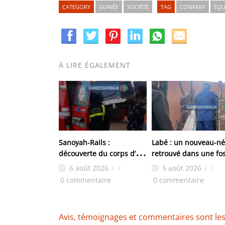
CATEGORY
GUINÉE
SOCIÉTÉ
TAG
CONAKRY
ÉQU
À LIRE ÉGALEMENT
Sanoyah-Rails :
Labé : un nouveau-né
découverte du corps d’un
retrouvé dans une fo
Libérien, le doute plane
septique à Doghora
6 août 2026
/
/
5 août 2026
/
/
0 commentaire
0 commentaire
Avis, témoignages et commentaires sont les