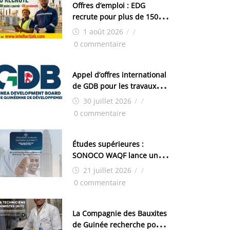
Offres d’emploi : EDG
recrute pour plus de 150
postes
1 août 2026
/
/
0 commentaire
Appel d’offres international
de GDB pour les travaux
d’aménagement de la zone
30 juillet 2026
/
/
industrielle de FANDJE
0 commentaire
(PAZIF)
Études supérieures :
SONOCO WAQF lance un
programme de bourses
21 juillet 2026
/
/
pour la Malaisie
0 commentaire
La Compagnie des Bauxites
de Guinée recherche pour