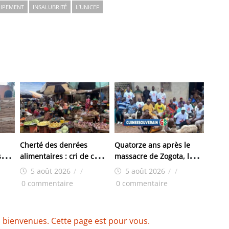
IPEMENT
INSALUBRITÉ
L’UNICEF
Cherté des denrées
Quatorze ans après le
sse
alimentaires : cri de cœur
massacre de Zogota, les
des femmes du marché
familles des victimes
5 août 2026
/
/
5 août 2026
/
/
de Yembeya
réclament toujours
0 commentaire
0 commentaire
justice
 bienvenues. Cette page est pour vous.