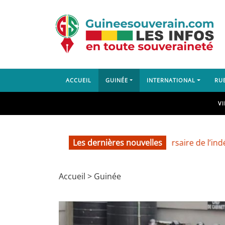
ACCUEIL
GUINÉE
INTERNATIONAL
RU
V
Les dernières nouvelles
66e anniversaire de l’indépendan
Accueil
>
Guinée