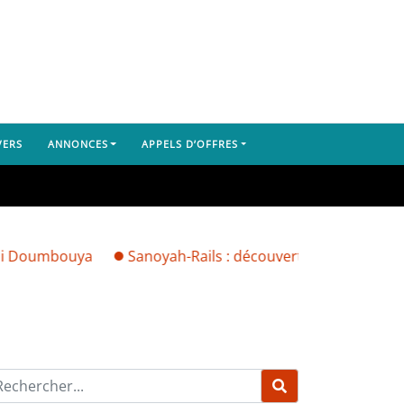
VERS
ANNONCES
APPELS D’OFFRES
bouya
Sanoyah-Rails : découverte du corps d’un Libérien