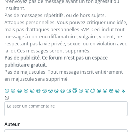
N'envoyez pas de message ayant un ton agressif ou
insultant.
Pas de messages répétitifs, ou de hors sujets.
Attaques personnelles. Vous pouvez critiquer une idée,
mais pas d'attaques personnelles SVP. Ceci inclut tout
message à contenu diffamatoire, vulgaire, violent, ne
respectant pas la vie privée, sexuel ou en violation avec
la loi. Ces messages seront supprimés.
Pas de publicité. Ce forum n'est pas un espace
publicitaire gratuit.
Pas de majuscules. Tout message inscrit entièrement
en majuscule sera supprimé.
😊
😁
😂
😍
☹️
😎
🤓
🥺
😘
😅
🧐
😇
😌
🤩
🤯
😒
😐
😳
😔
🌷
😊
Auteur