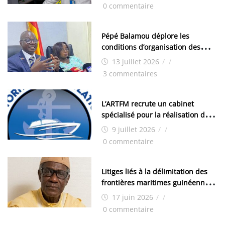
chimistes (H/F)
0 commentaire
Pépé Balamou déplore les
conditions d’organisation des
examens nationaux : « Si ce sont
13 juillet 2026
/
/
les élections, on trouve tous les
3 commentaires
moyens logistiques »
L’ARTFM recrute un cabinet
spécialisé pour la réalisation des
études techniques
9 juillet 2026
/
/
0 commentaire
Litiges liés à la délimitation des
frontières maritimes guinéennes:
Idrissa Chérif écrit au ministre
17 juin 2026
/
/
des Hydrocarbures
0 commentaire