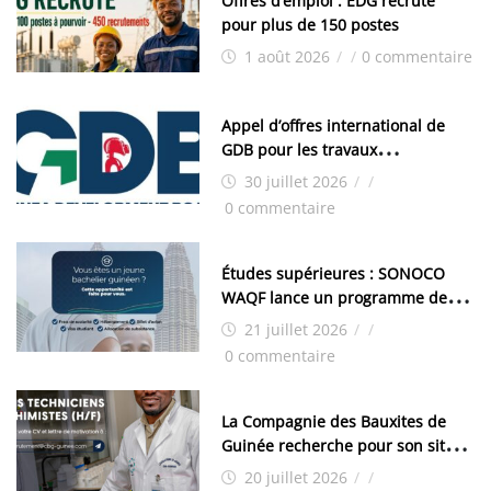
Offres d’emploi : EDG recrute
pour plus de 150 postes
1 août 2026
/
/
0 commentaire
Appel d’offres international de
GDB pour les travaux
d’aménagement de la zone
30 juillet 2026
/
/
industrielle de FANDJE (PAZIF)
0 commentaire
Études supérieures : SONOCO
WAQF lance un programme de
bourses pour la Malaisie
21 juillet 2026
/
/
0 commentaire
La Compagnie des Bauxites de
Guinée recherche pour son site
de Kamsar des techniciens
20 juillet 2026
/
/