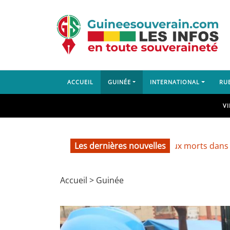
ACCUEIL
GUINÉE
INTERNATIONAL
RU
V
Les dernières nouvelles
Lambanyi : deux morts dans un accident
Accueil
>
Guinée