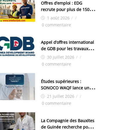
Offres d’emploi : EDG
recrute pour plus de 150
postes
1 août 2026
/
/
0 commentaire
Appel d’offres international
de GDB pour les travaux
d’aménagement de la zone
30 juillet 2026
/
/
industrielle de FANDJE
0 commentaire
(PAZIF)
Études supérieures :
SONOCO WAQF lance un
programme de bourses
21 juillet 2026
/
/
pour la Malaisie
0 commentaire
La Compagnie des Bauxites
de Guinée recherche pour