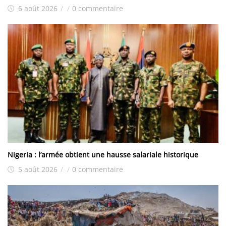
6 août 2026
/
/
0 commentaire
Nigeria : l’armée obtient une hausse salariale historique
5 août 2026
/
/
0 commentaire