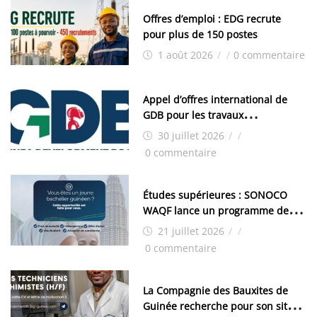
Offres d’emploi : EDG recrute
pour plus de 150 postes
1 août 2026
/
/
0 commentaire
Appel d’offres international de
GDB pour les travaux
d’aménagement de la zone
30 juillet 2026
/
/
industrielle de FANDJE (PAZIF)
0 commentaire
Études supérieures : SONOCO
WAQF lance un programme de
bourses pour la Malaisie
21 juillet 2026
/
/
0 commentaire
La Compagnie des Bauxites de
Guinée recherche pour son site