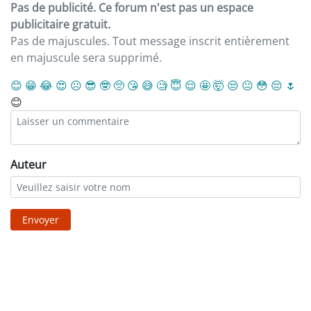
Pas de publicité. Ce forum n'est pas un espace
publicitaire gratuit.
Pas de majuscules. Tout message inscrit entièrement
en majuscule sera supprimé.
😊
😁
😂
😍
☹️
😎
🤓
🥺
😘
😅
🧐
😇
😌
🤩
🤯
😒
😐
😳
😔
🌷
😊
Auteur
Envoyer