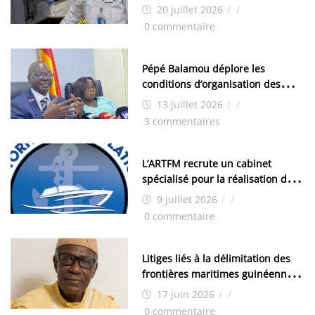
de Kamsar des techniciens
20 juillet 2026
/
/
chimistes (H/F)
0 commentaire
Pépé Balamou déplore les
conditions d’organisation des
examens nationaux : « Si ce sont
13 juillet 2026
/
/
les élections, on trouve tous les
3 commentaires
moyens logistiques »
L’ARTFM recrute un cabinet
spécialisé pour la réalisation des
études techniques
9 juillet 2026
/
/
0 commentaire
Litiges liés à la délimitation des
frontières maritimes guinéennes:
Idrissa Chérif écrit au ministre
17 juin 2026
/
/
des Hydrocarbures
0 commentaire