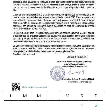
L
M
M
J
V
S
D
1
2