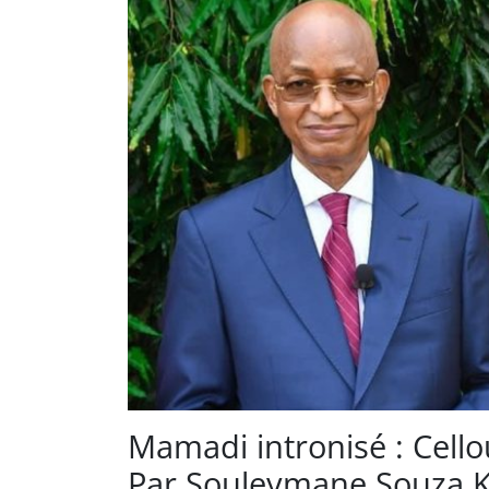
Mamadi intronisé : Cellou
Par Souleymane Souza K