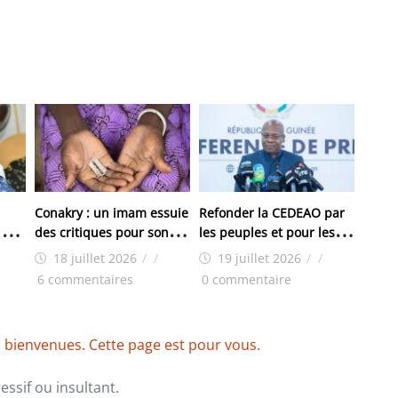
Conakry : un imam essuie
Refonder la CEDEAO par
 de
des critiques pour son
les peuples et pour les
engagement contre
peuples (Ousmane
18 juillet 2026
/
/
19 juillet 2026
/
/
ui
l’excision
Gaoual Diallo)
6 commentaires
0 commentaire
et la
ous-
 bienvenues. Cette page est pour vous.
ssif ou insultant.