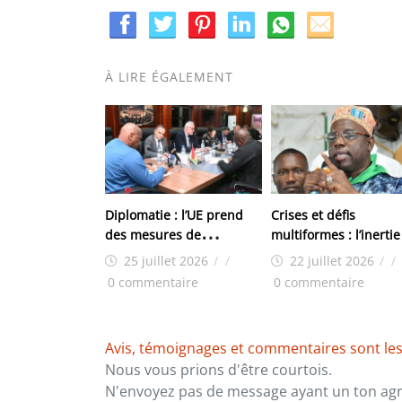
À LIRE ÉGALEMENT
Diplomatie : l’UE prend
Crises et défis
des mesures de
multiformes : l’inertie
restrictions contre la
la CEDEAO face aux
25 juillet 2026
/
/
22 juillet 2026
/
/
Guinée : Conakry riposte
dérives autoritaires q
0 commentaire
0 commentaire
menacent la sécurité 
démocratie dans la s
région
Avis, témoignages et commentaires sont les
Nous vous prions d'être courtois.
N'envoyez pas de message ayant un ton agre