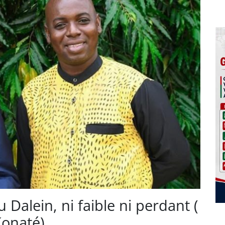
 Dalein, ni faible ni perdant (
onaté)