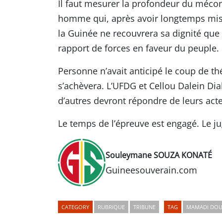
Il faut mesurer la profondeur du mécon
homme qui, après avoir longtemps misé s
la Guinée ne recouvrera sa dignité que
rapport de forces en faveur du peuple.
Personne n’avait anticipé le coup de thé
s’achèvera. L’UFDG et Cellou Dalein Dial
d’autres devront répondre de leurs actes
Le temps de l’épreuve est engagé. Le j
Souleymane SOUZA KONATÉ
Guineesouverain.com
CATEGORY
RUBRIQUE
TRIBUNE
TAG
MAMADI DOU