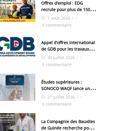
Offres d’emploi : EDG
recrute pour plus de 150
postes
1 août 2026
/
/
0 commentaire
Appel d’offres international
de GDB pour les travaux
d’aménagement de la zone
30 juillet 2026
/
/
industrielle de FANDJE
0 commentaire
(PAZIF)
Études supérieures :
SONOCO WAQF lance un
programme de bourses
21 juillet 2026
/
/
pour la Malaisie
0 commentaire
La Compagnie des Bauxites
de Guinée recherche pour