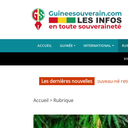
ACCUEIL
GUINÉE
INTERNATIONAL
RU
V
Les dernières nouvelles
Labé : un nouveau-né retrouvé d
Accueil
>
Rubrique