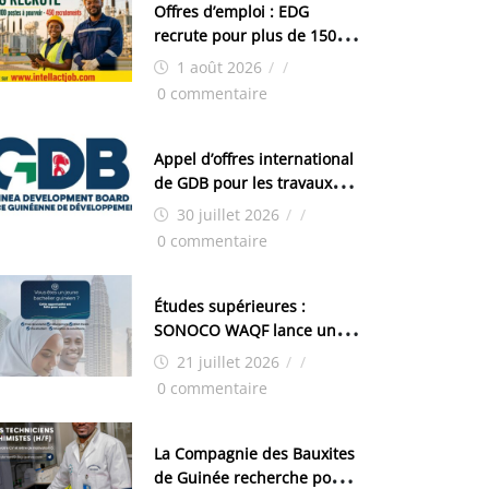
Offres d’emploi : EDG
recrute pour plus de 150
postes
1 août 2026
/
/
0 commentaire
Appel d’offres international
de GDB pour les travaux
d’aménagement de la zone
30 juillet 2026
/
/
industrielle de FANDJE
0 commentaire
(PAZIF)
Études supérieures :
SONOCO WAQF lance un
programme de bourses
21 juillet 2026
/
/
pour la Malaisie
0 commentaire
La Compagnie des Bauxites
de Guinée recherche pour