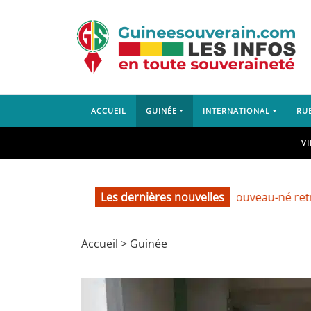
ACCUEIL
GUINÉE
INTERNATIONAL
RU
V
Les dernières nouvelles
Labé : un nouveau-né retrouvé dan
Accueil
>
Guinée