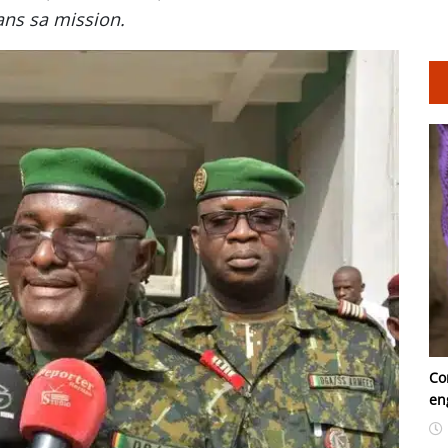
dans sa mission.
Co
en