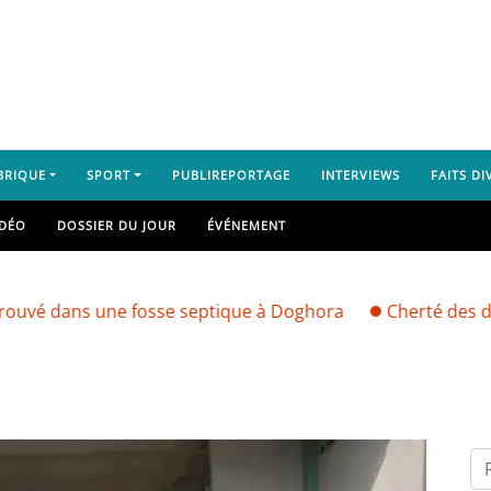
BRIQUE
SPORT
PUBLIREPORTAGE
INTERVIEWS
FAITS DI
IDÉO
DOSSIER DU JOUR
ÉVÉNEMENT
s une fosse septique à Doghora
Cherté des denrées al