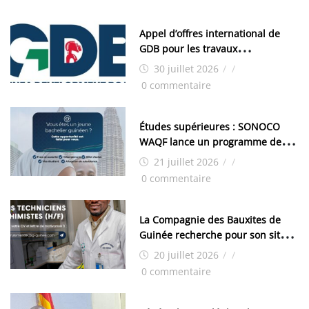
Appel d’offres international de
GDB pour les travaux
d’aménagement de la zone
30 juillet 2026
/
/
industrielle de FANDJE (PAZIF)
0 commentaire
Études supérieures : SONOCO
WAQF lance un programme de
bourses pour la Malaisie
21 juillet 2026
/
/
0 commentaire
La Compagnie des Bauxites de
Guinée recherche pour son site
de Kamsar des techniciens
20 juillet 2026
/
/
chimistes (H/F)
0 commentaire