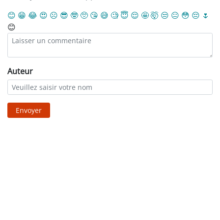
😊
😁
😂
😍
☹️
😎
🤓
🥺
😘
😅
🧐
😇
😌
🤩
🤯
😒
😐
😳
😔
🌷
😊
Auteur
Envoyer