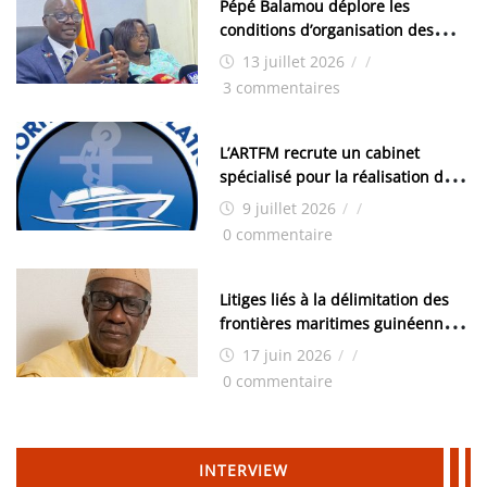
Pépé Balamou déplore les
conditions d’organisation des
examens nationaux : « Si ce sont
13 juillet 2026
/
/
les élections, on trouve tous les
3 commentaires
moyens logistiques »
L’ARTFM recrute un cabinet
spécialisé pour la réalisation des
études techniques
9 juillet 2026
/
/
0 commentaire
Litiges liés à la délimitation des
frontières maritimes guinéennes:
Idrissa Chérif écrit au ministre
17 juin 2026
/
/
des Hydrocarbures
0 commentaire
INTERVIEW