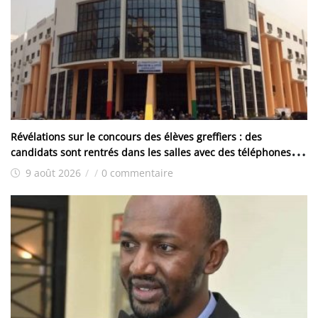
Révélations sur le concours des élèves greffiers : des
candidats sont rentrés dans les salles avec des téléphones et
d’autres ont reçu les traités
9 août 2026
/
/
0 commentaire