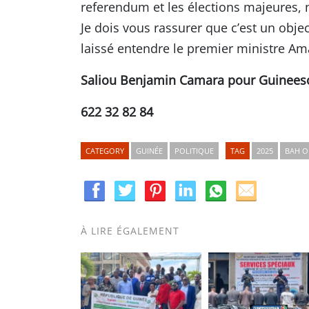
referendum et les élections majeures, n
Je dois vous rassurer que c’est un objec
laissé entendre le premier ministre A
Saliou Benjamin Camara pour Guinees
622 32 82 84
CATEGORY
GUINÉE
POLITIQUE
TAG
2025
BAH O
À LIRE ÉGALEMENT