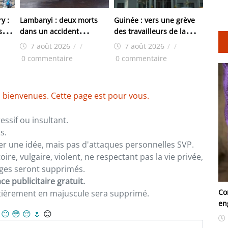
y :
Lambanyi : deux morts
Guinée : vers une grève
s à
dans un accident
des travailleurs de la
ices
impliquant un pick-up de
BCRG
7 août 2026
/
/
7 août 2026
/
/
la police
0 commentaire
0 commentaire
 bienvenues. Cette page est pour vous.
ssif ou insultant.
s.
er une idée, mais pas d'attaques personnelles SVP.
re, vulgaire, violent, ne respectant pas la vie privée,
sages seront supprimés.
e publicitaire gratuit.
Co
ntièrement en majuscule sera supprimé.
en
😐
😳
😔
🌷
😊