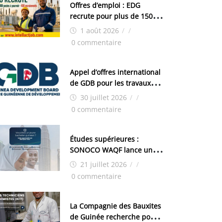
Offres d’emploi : EDG
recrute pour plus de 150
postes
1 août 2026
/
/
0 commentaire
Appel d’offres international
de GDB pour les travaux
d’aménagement de la zone
30 juillet 2026
/
/
industrielle de FANDJE
0 commentaire
(PAZIF)
Études supérieures :
SONOCO WAQF lance un
programme de bourses
21 juillet 2026
/
/
pour la Malaisie
0 commentaire
La Compagnie des Bauxites
de Guinée recherche pour