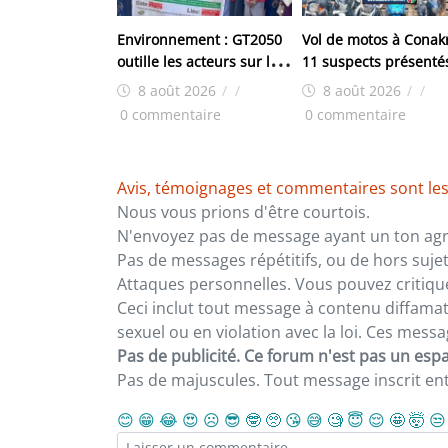
Environnement : GT2050
Vol de motos à Conakr
outille les acteurs sur les
11 suspects présenté
pertes et dommages liés
la presse par les Serv
8 août 2026
/
/
8 août 2026
/
/
au changement
spéciaux
0 commentaire
0 commentaire
climatique
Avis, témoignages et commentaires sont les
Nous vous prions d'être courtois.
N'envoyez pas de message ayant un ton agre
Pas de messages répétitifs, ou de hors sujet
Attaques personnelles. Vous pouvez critiqu
Ceci inclut tout message à contenu diffamatoi
sexuel ou en violation avec la loi. Ces mes
Pas de publicité. Ce forum n'est pas un espac
Pas de majuscules. Tout message inscrit e
😊
😁
😂
😍
☹️
😎
🤓
🥺
😘
😅
🧐
😇
😌
🤩
🤯
😒