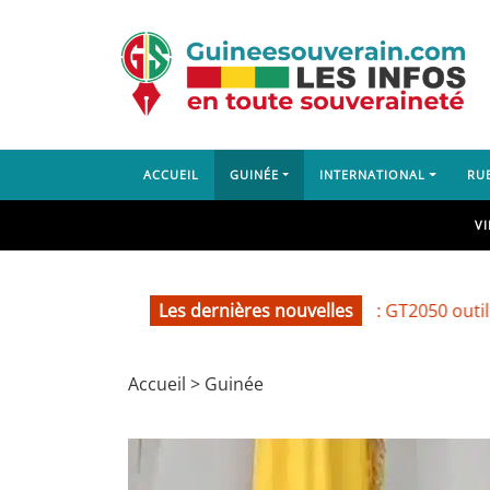
ACCUEIL
GUINÉE
INTERNATIONAL
RU
V
Les dernières nouvelles
Environnement : GT2050 outille les ac
Accueil
>
Guinée