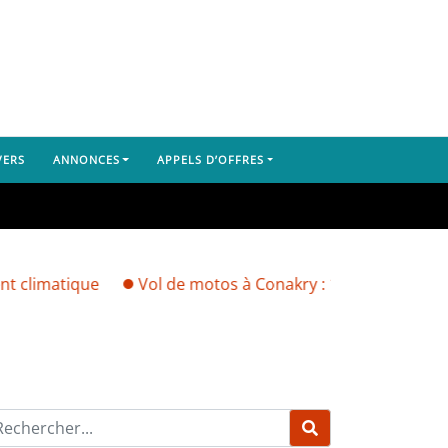
VERS
ANNONCES
APPELS D’OFFRES
ique
Vol de motos à Conakry : 11 suspects présentés à l