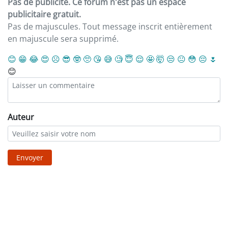
Pas de publicité. Ce forum n'est pas un espace
publicitaire gratuit.
Pas de majuscules. Tout message inscrit entièrement
en majuscule sera supprimé.
😊
😁
😂
😍
☹️
😎
🤓
🥺
😘
😅
🧐
😇
😌
🤩
🤯
😒
😐
😳
😔
🌷
😊
Auteur
Envoyer