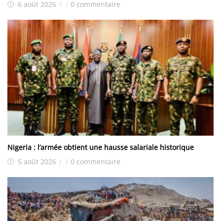
6 août 2026
/
/
0 commentaire
Nigeria : l’armée obtient une hausse salariale historique
5 août 2026
/
/
0 commentaire