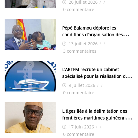
20 juillet 2026
/
/
chimistes (H/F)
0 commentaire
Pépé Balamou déplore les
conditions d’organisation des
examens nationaux : « Si ce sont
13 juillet 2026
/
/
les élections, on trouve tous les
3 commentaires
moyens logistiques »
L’ARTFM recrute un cabinet
spécialisé pour la réalisation des
études techniques
9 juillet 2026
/
/
0 commentaire
Litiges liés à la délimitation des
frontières maritimes guinéennes:
Idrissa Chérif écrit au ministre
17 juin 2026
/
/
des Hydrocarbures
0 commentaire