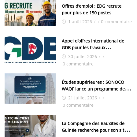
Offres d’emploi : EDG recrute
pour plus de 150 postes
1 août 2026
/
/
0 commentaire
Appel d’offres international de
GDB pour les travaux
d’aménagement de la zone
30 juillet 2026
/
/
industrielle de FANDJE (PAZIF)
0 commentaire
Études supérieures : SONOCO
WAQF lance un programme de
bourses pour la Malaisie
21 juillet 2026
/
/
0 commentaire
La Compagnie des Bauxites de
Guinée recherche pour son site
de Kamsar des techniciens