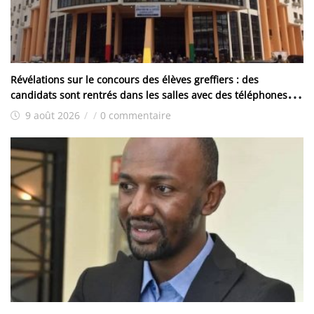
Révélations sur le concours des élèves greffiers : des
candidats sont rentrés dans les salles avec des téléphones et
d’autres ont reçu les traités
9 août 2026
/
/
0 commentaire