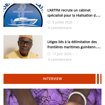
L’ARTFM recrute un cabinet
spécialisé pour la réalisation des
études techniques
9 juillet 2026
/
/
0 commentaire
Litiges liés à la délimitation des
frontières maritimes guinéennes:
Idrissa Chérif écrit au ministre
17 juin 2026
/
/
des Hydrocarbures
0 commentaire
INTERVIEW