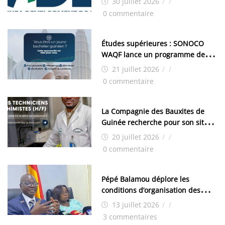
30 juillet 2026
/
/
industrielle de FANDJE (PAZIF)
0 commentaire
Études supérieures : SONOCO
WAQF lance un programme de
bourses pour la Malaisie
21 juillet 2026
/
/
0 commentaire
La Compagnie des Bauxites de
Guinée recherche pour son site
de Kamsar des techniciens
20 juillet 2026
/
/
chimistes (H/F)
0 commentaire
Pépé Balamou déplore les
conditions d’organisation des
examens nationaux : « Si ce sont
13 juillet 2026
/
/
les élections, on trouve tous les
3 commentaires
moyens logistiques »