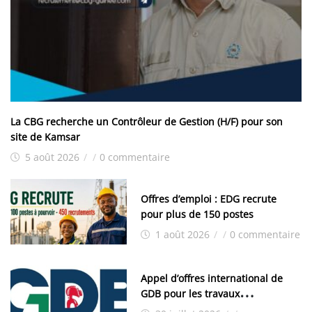
La CBG recherche un Contrôleur de Gestion (H/F) pour son
site de Kamsar
5 août 2026
/
/
0 commentaire
Offres d’emploi : EDG recrute
pour plus de 150 postes
1 août 2026
/
/
0 commentaire
Appel d’offres international de
GDB pour les travaux
d’aménagement de la zone