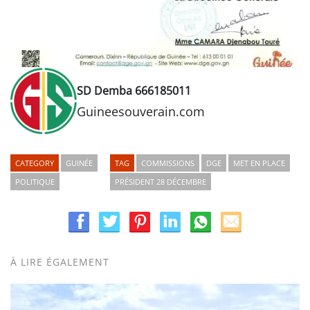
SD Demba 666185011
Guineesouverain.com
CATEGORY
GUINÉE
TAG
COMMISSIONS
DGE
MET EN PLACE
POLITIQUE
PRÉSIDENT 28 DÉCEMBRE
À LIRE ÉGALEMENT