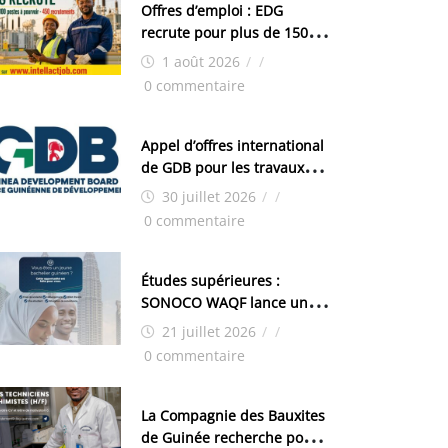
Offres d’emploi : EDG
recrute pour plus de 150
postes
1 août 2026
/
/
0 commentaire
Appel d’offres international
de GDB pour les travaux
d’aménagement de la zone
30 juillet 2026
/
/
industrielle de FANDJE
0 commentaire
(PAZIF)
Études supérieures :
SONOCO WAQF lance un
programme de bourses
21 juillet 2026
/
/
pour la Malaisie
0 commentaire
La Compagnie des Bauxites
de Guinée recherche pour