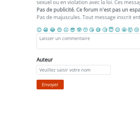
sexuel ou en violation avec la loi. Ces mes
Pas de publicité. Ce forum n'est pas un espac
Pas de majuscules. Tout message inscrit e
😊
😁
😂
😍
☹️
😎
🤓
🥺
😘
😅
🧐
😇
😌
🤩
🤯
😒
Auteur
Envoyer