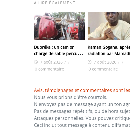
À LIRE ÉGALEMENT
Dubréka : un camion
Kaman Gogana, après
chargé de sable percute
radiation par Mamad
violemment un véhicule
Doumbouya : « On m’
7 août 2026
/
/
7 août 2026
/
/
de boissons à Kenendé
retiré ma robe, pas 
0 commentaire
0 commentaire
dignité»
Avis, témoignages et commentaires sont les
Nous vous prions d'être courtois.
N'envoyez pas de message ayant un ton agre
Pas de messages répétitifs, ou de hors sujet
Attaques personnelles. Vous pouvez critiqu
Ceci inclut tout message à contenu diffamatoi