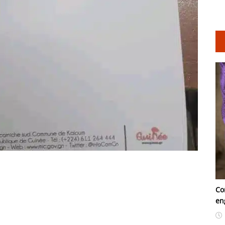
Co
en