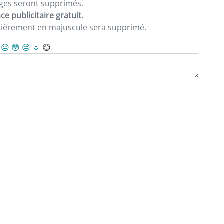
sages seront supprimés.
e publicitaire gratuit.
ntièrement en majuscule sera supprimé.
😐
😳
😔
🌷
😊