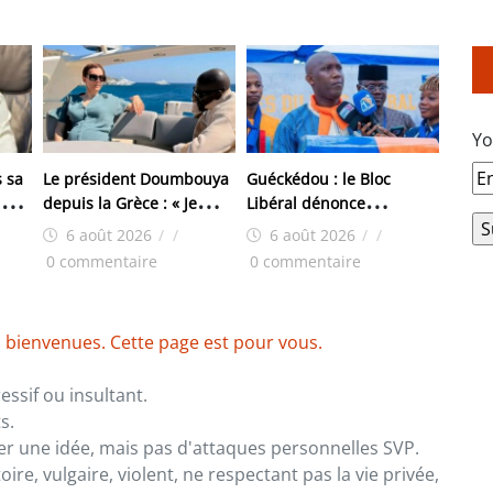
Yo
 sa
Le président Doumbouya
Guéckédou : le Bloc
i
depuis la Grèce : « Je
Libéral dénonce
a
reste, où que je sois, au
l’arrestation de trois de
6 août 2026
/
/
6 août 2026
/
/
ma
service exclusif de notre
ses responsables
0 commentaire
0 commentaire
pays et de son peuple »
 bienvenues. Cette page est pour vous.
ssif ou insultant.
s.
er une idée, mais pas d'attaques personnelles SVP.
re, vulgaire, violent, ne respectant pas la vie privée,