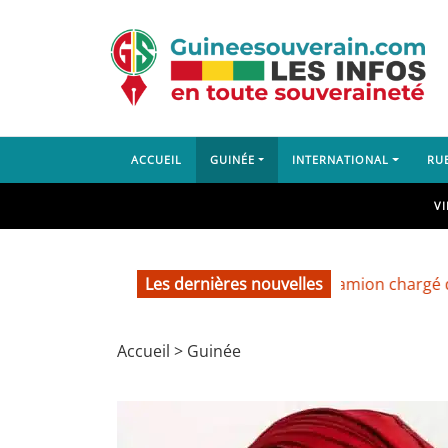
ACCUEIL
GUINÉE
INTERNATIONAL
RU
V
Les dernières nouvelles
Dubréka : un camion chargé de sable p
Accueil
>
Guinée