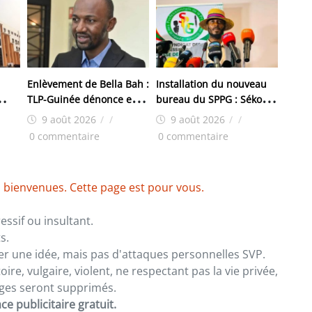
Enlèvement de Bella Bah :
Installation du nouveau
TLP-Guinée dénonce et
bureau du SPPG : Sékou
ats
exige la libération
Jamal Pendessa plaide
9 août 2026
/
/
9 août 2026
/
/
immédiate de l’activiste
pour la réouverture des
0 commentaire
0 commentaire
médias fermés
s
 bienvenues. Cette page est pour vous.
ssif ou insultant.
s.
er une idée, mais pas d'attaques personnelles SVP.
re, vulgaire, violent, ne respectant pas la vie privée,
sages seront supprimés.
e publicitaire gratuit.