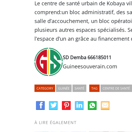
Le centre de santé urbain de Kobaya vil
comprend:un bloc administratif, des sal
salle d’accouchement, un bloc opératoi
plusieurs autres espaces spécialisés. Se
l’espace d’un an grâce au financement d
SD Demba 666185011
Guineesouverain.com
CATEGORY
GUINÉE
SANTÉ
TAG
CENTRE DE SANTÉ
À LIRE ÉGALEMENT