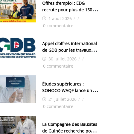
Offres d’emploi : EDG
recrute pour plus de 150
postes
1 août 2026
/
/
0 commentaire
Appel d’offres international
de GDB pour les travaux
d’aménagement de la zone
30 juillet 2026
/
/
industrielle de FANDJE
0 commentaire
(PAZIF)
Études supérieures :
SONOCO WAQF lance un
programme de bourses
21 juillet 2026
/
/
pour la Malaisie
0 commentaire
La Compagnie des Bauxites
de Guinée recherche pour