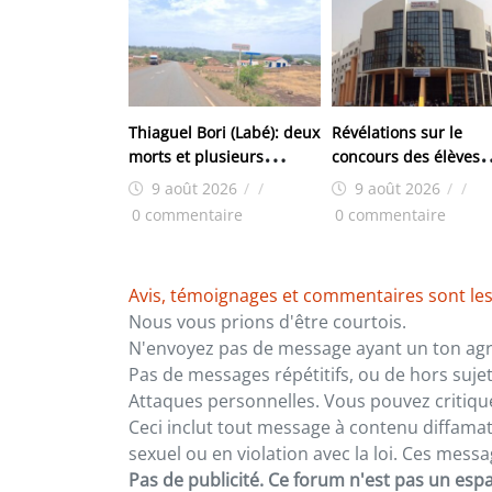
Thiaguel Bori (Labé): deux
Révélations sur le
morts et plusieurs
concours des élèves
blessés dans un accident
greffiers : des candid
9 août 2026
/
/
9 août 2026
/
/
de la circulation
sont rentrés dans les
0 commentaire
0 commentaire
salles avec des
téléphones et d’autre
ont reçu les traités
Avis, témoignages et commentaires sont les
Nous vous prions d'être courtois.
N'envoyez pas de message ayant un ton agre
Pas de messages répétitifs, ou de hors sujet
Attaques personnelles. Vous pouvez critiqu
Ceci inclut tout message à contenu diffamatoi
sexuel ou en violation avec la loi. Ces mes
Pas de publicité. Ce forum n'est pas un espac