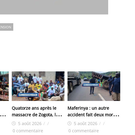
ENSION
Quatorze ans après le
Maferinya : un autre
 cœur
massacre de Zogota, les
accident fait deux morts à
hé
familles des victimes
Yoroyah
5 août 2026
/
/
5 août 2026
/
/
réclament toujours
0 commentaire
0 commentaire
justice