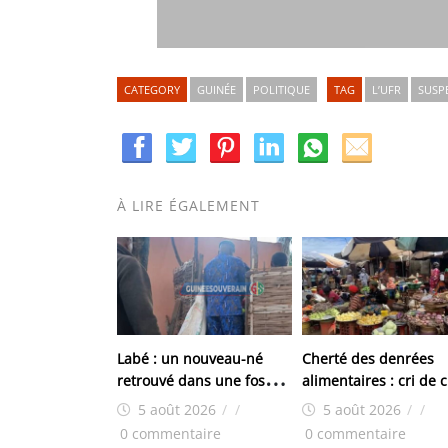
CATEGORY
GUINÉE
POLITIQUE
TAG
L’UFR
SUSP
À LIRE ÉGALEMENT
Labé : un nouveau-né
Cherté des denrées
retrouvé dans une fosse
alimentaires : cri de
septique à Doghora
des femmes du marc
5 août 2026
/
/
5 août 2026
/
/
de Yembeya
0 commentaire
0 commentaire