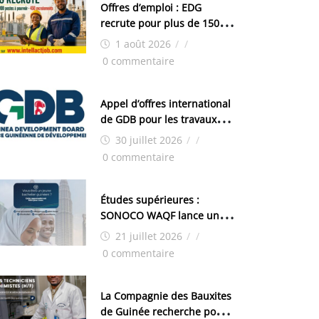
Offres d’emploi : EDG
recrute pour plus de 150
postes
1 août 2026
/
/
0 commentaire
Appel d’offres international
de GDB pour les travaux
d’aménagement de la zone
30 juillet 2026
/
/
industrielle de FANDJE
0 commentaire
(PAZIF)
Études supérieures :
SONOCO WAQF lance un
programme de bourses
21 juillet 2026
/
/
pour la Malaisie
0 commentaire
La Compagnie des Bauxites
de Guinée recherche pour