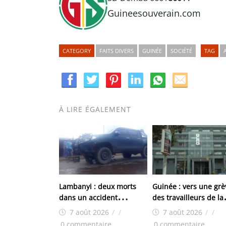
Guineesouverain.com
CATEGORY
FAITS DIVERS
GUINÉE
SOCIÉTÉ
TAG
À LIRE ÉGALEMENT
Lambanyi : deux morts
Guinée : vers une grè
dans un accident
des travailleurs de la
impliquant un pick-up de
BCRG
7 août 2026
/
/
7 août 2026
/
/
la police
0 commentaire
0 commentaire