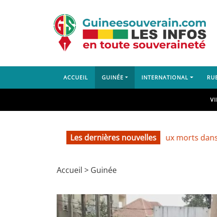
ACCUEIL
GUINÉE
INTERNATIONAL
RU
V
Lambanyi : deux morts dans un accident 
Les dernières nouvelles
Accueil
>
Guinée