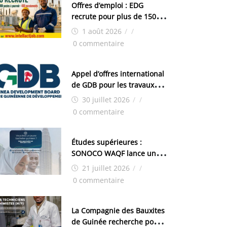
Offres d’emploi : EDG
recrute pour plus de 150
postes
1 août 2026
/
/
0 commentaire
Appel d’offres international
de GDB pour les travaux
d’aménagement de la zone
30 juillet 2026
/
/
industrielle de FANDJE
0 commentaire
(PAZIF)
Études supérieures :
SONOCO WAQF lance un
programme de bourses
21 juillet 2026
/
/
pour la Malaisie
0 commentaire
La Compagnie des Bauxites
de Guinée recherche pour