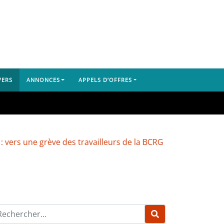
VERS
ANNONCES
APPELS D’OFFRES
ève des travailleurs de la BCRG
Dubréka : un camion ch