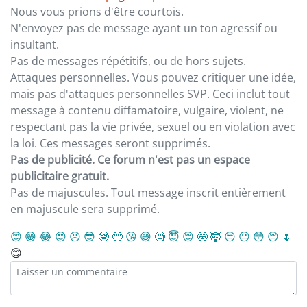
Nous vous prions d'être courtois.
N'envoyez pas de message ayant un ton agressif ou
insultant.
Pas de messages répétitifs, ou de hors sujets.
Attaques personnelles. Vous pouvez critiquer une idée,
mais pas d'attaques personnelles SVP. Ceci inclut tout
message à contenu diffamatoire, vulgaire, violent, ne
respectant pas la vie privée, sexuel ou en violation avec
la loi. Ces messages seront supprimés.
Pas de publicité. Ce forum n'est pas un espace
publicitaire gratuit.
Pas de majuscules. Tout message inscrit entièrement
en majuscule sera supprimé.
😊
😁
😂
😍
☹️
😎
🤓
🥺
😘
😅
🧐
😇
😌
🤩
🤯
😒
😐
😳
😔
🌷
😊