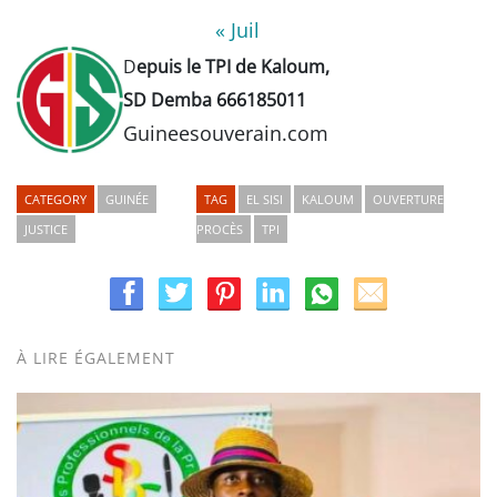
« Juil
D
epuis le TPI de Kaloum,
SD Demba 666185011
Guineesouverain.com
CATEGORY
GUINÉE
TAG
EL SISI
KALOUM
OUVERTURE
JUSTICE
PROCÈS
TPI
À LIRE ÉGALEMENT