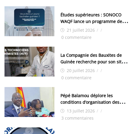
Études supérieures : SONOCO
WAQF lance un programme de
bourses pour la Malaisie
21 juillet 2026
/
/
0 commentaire
La Compagnie des Bauxites de
Guinée recherche pour son site
de Kamsar des techniciens
20 juillet 2026
/
/
chimistes (H/F)
0 commentaire
Pépé Balamou déplore les
conditions d’organisation des
examens nationaux : « Si ce sont
13 juillet 2026
/
/
les élections, on trouve tous les
3 commentaires
moyens logistiques »