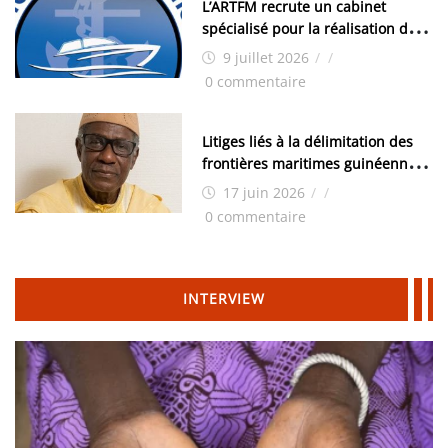
L’ARTFM recrute un cabinet
spécialisé pour la réalisation des
études techniques
9 juillet 2026
/
/
0 commentaire
Litiges liés à la délimitation des
frontières maritimes guinéennes:
Idrissa Chérif écrit au ministre
17 juin 2026
/
/
des Hydrocarbures
0 commentaire
INTERVIEW