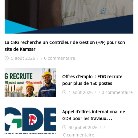
La CBG recherche un Contrôleur de Gestion (H/F) pour son
site de Kamsar
5 août 2026
/
/
0 commentaire
Offres d’emploi : EDG recrute
pour plus de 150 postes
1 août 2026
/
/
0 commentaire
Appel d’offres international de
GDB pour les travaux
d’aménagement de la zone
30 juillet 2026
/
/
industrielle de FANDJE (PAZIF)
0 commentaire