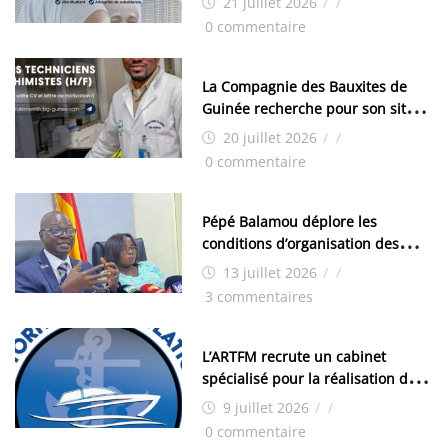
21 juillet 2026
/
/
0 commentaire
La Compagnie des Bauxites de
Guinée recherche pour son site
de Kamsar des techniciens
20 juillet 2026
/
/
chimistes (H/F)
0 commentaire
Pépé Balamou déplore les
conditions d’organisation des
examens nationaux : « Si ce sont
13 juillet 2026
/
/
les élections, on trouve tous les
3 commentaires
moyens logistiques »
L’ARTFM recrute un cabinet
spécialisé pour la réalisation des
études techniques
9 juillet 2026
/
/
0 commentaire