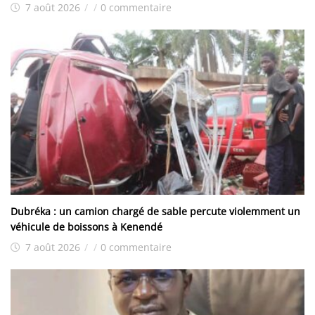
7 août 2026
/
/
0 commentaire
Dubréka : un camion chargé de sable percute violemment un
véhicule de boissons à Kenendé
7 août 2026
/
/
0 commentaire