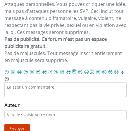
Attaques personnelles. Vous pouvez critiquer une idée,
mais pas d'attaques personnelles SVP. Ceci inclut tout
message à contenu diffamatoire, vulgaire, violent, ne
respectant pas la vie privée, sexuel ou en violation avec
la loi. Ces messages seront supprimés.
Pas de publicité. Ce forum n'est pas un espace
publicitaire gratuit.
Pas de majuscules. Tout message inscrit entièrement
en majuscule sera supprimé.
😊
😁
😂
😍
☹️
😎
🤓
🥺
😘
😅
🧐
😇
😌
🤩
🤯
😒
😐
😳
😔
🌷
😊
Auteur
Envoyer