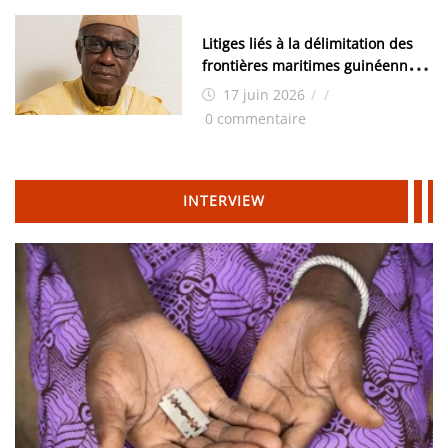
Litiges liés à la délimitation des
frontières maritimes guinéennes:
Idrissa Chérif écrit au ministre
17 juin 2026
/
/
des Hydrocarbures
0 commentaire
INTERVIEW