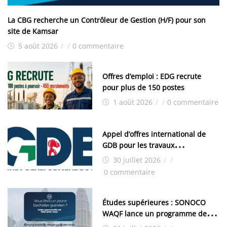
La CBG recherche un Contrôleur de Gestion (H/F) pour son
site de Kamsar
5 août 2026
/
/
0 commentaire
Offres d’emploi : EDG recrute
pour plus de 150 postes
1 août 2026
/
/
0 commentaire
Appel d’offres international de
GDB pour les travaux
d’aménagement de la zone
30 juillet 2026
/
/
industrielle de FANDJE (PAZIF)
0 commentaire
Études supérieures : SONOCO
WAQF lance un programme de
bourses pour la Malaisie