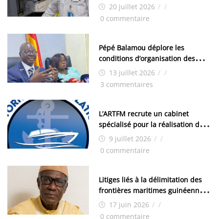
de Kamsar des techniciens
20 juillet 2026
/
/
chimistes (H/F)
0 commentaire
Pépé Balamou déplore les
conditions d’organisation des
examens nationaux : « Si ce sont
13 juillet 2026
/
/
les élections, on trouve tous les
3 commentaires
moyens logistiques »
L’ARTFM recrute un cabinet
spécialisé pour la réalisation des
études techniques
9 juillet 2026
/
/
0 commentaire
Litiges liés à la délimitation des
frontières maritimes guinéennes:
Idrissa Chérif écrit au ministre
17 juin 2026
/
/
des Hydrocarbures
0 commentaire