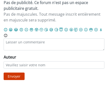
Pas de publicité. Ce forum n'est pas un espace
publicitaire gratuit.
Pas de majuscules. Tout message inscrit entièrement
en majuscule sera supprimé.
😊
😁
😂
😍
☹️
😎
🤓
🥺
😘
😅
🧐
😇
😌
🤩
🤯
😒
😐
😳
😔
🌷
😊
Auteur
Envoyer