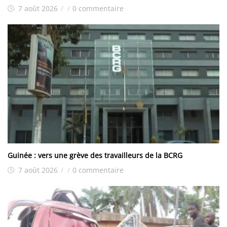
7 août 2026
/
/
0 commentaire
Guinée : vers une grève des travailleurs de la BCRG
7 août 2026
/
/
0 commentaire