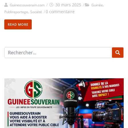
/
30 mars 2025
/
,
Guineesouverain.com
Guinée
,
/
0 commentaire
Publireportage
Société
READ MORE