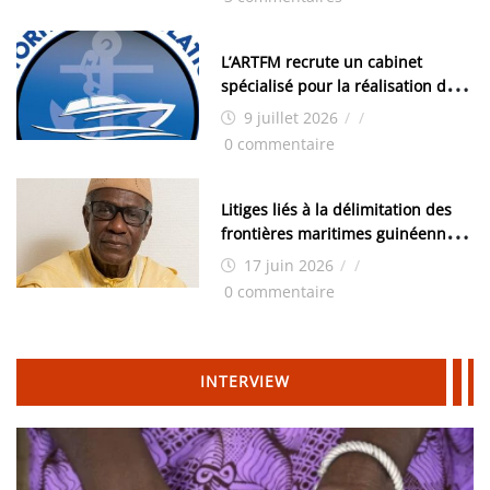
moyens logistiques »
L’ARTFM recrute un cabinet
spécialisé pour la réalisation des
études techniques
9 juillet 2026
/
/
0 commentaire
Litiges liés à la délimitation des
frontières maritimes guinéennes:
Idrissa Chérif écrit au ministre
17 juin 2026
/
/
des Hydrocarbures
0 commentaire
INTERVIEW