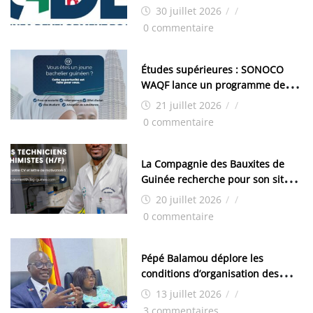
d’aménagement de la zone
30 juillet 2026
/
/
industrielle de FANDJE (PAZIF)
0 commentaire
Études supérieures : SONOCO
WAQF lance un programme de
bourses pour la Malaisie
21 juillet 2026
/
/
0 commentaire
La Compagnie des Bauxites de
Guinée recherche pour son site
de Kamsar des techniciens
20 juillet 2026
/
/
chimistes (H/F)
0 commentaire
Pépé Balamou déplore les
conditions d’organisation des
examens nationaux : « Si ce sont
13 juillet 2026
/
/
les élections, on trouve tous les
3 commentaires