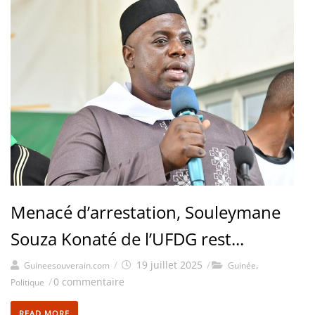
Menacé d’arrestation, Souleymane
Souza Konaté de l’UFDG rest...
/
19 juillet 2025
/
,
Guineesouverain.com
Guinée
/
0 commentaire
Politique
READ MORE