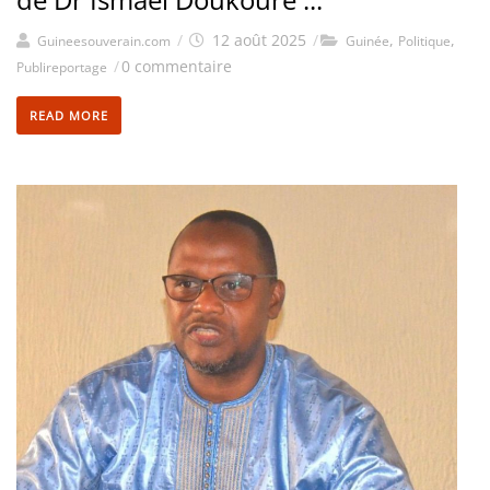
/
12 août 2025
/
,
,
Guineesouverain.com
Guinée
Politique
/
0 commentaire
Publireportage
READ MORE