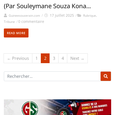
(Par Souleymane Souza Kona...
/
17 juillet 2025
/
,
Guineesouverain.com
Rubrique
/
0 commentaire
Tribune
READ MORE
← Previous
1
2
3
4
Next →