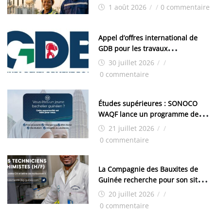
1 août 2026
/
/
0 commentaire
Appel d’offres international de
GDB pour les travaux
d’aménagement de la zone
30 juillet 2026
/
/
industrielle de FANDJE (PAZIF)
0 commentaire
Études supérieures : SONOCO
WAQF lance un programme de
bourses pour la Malaisie
21 juillet 2026
/
/
0 commentaire
La Compagnie des Bauxites de
Guinée recherche pour son site
de Kamsar des techniciens
20 juillet 2026
/
/
chimistes (H/F)
0 commentaire