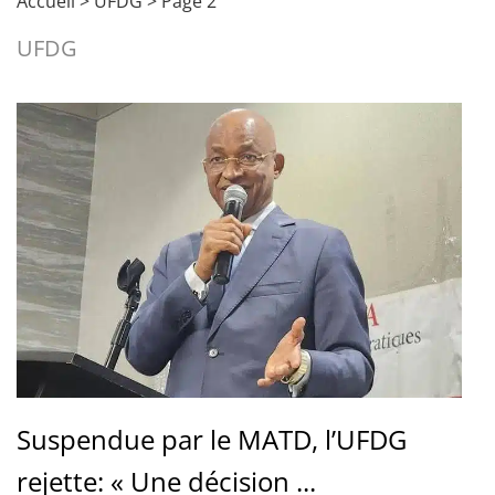
Accueil
>
UFDG
>
Page 2
UFDG
Suspendue par le MATD, l’UFDG
rejette: « Une décision ...