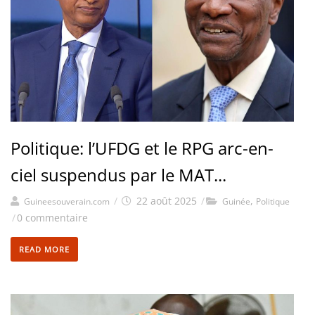
Politique: l’UFDG et le RPG arc-en-
ciel suspendus par le MAT...
/
22 août 2025
/
,
Guineesouverain.com
Guinée
Politique
/
0 commentaire
READ MORE