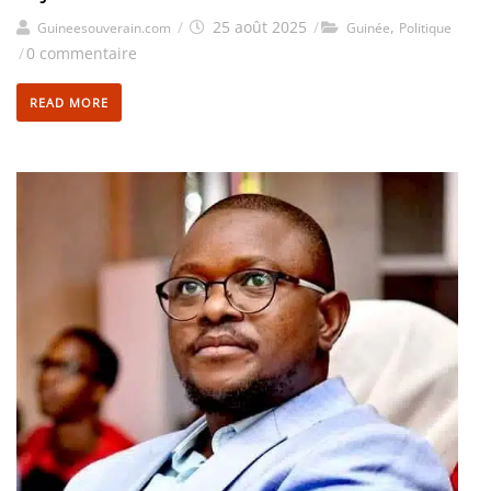
/
25 août 2025
/
,
Guineesouverain.com
Guinée
Politique
/
0 commentaire
READ MORE