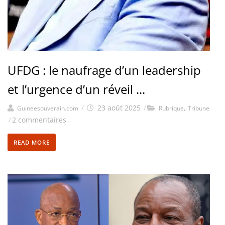
UFDG : le naufrage d’un leadership
et l’urgence d’un réveil ...
/
23 août 2025
/
,
Guineesouverain.com
Rubrique
Tribune
/
2 commentaires
READ MORE