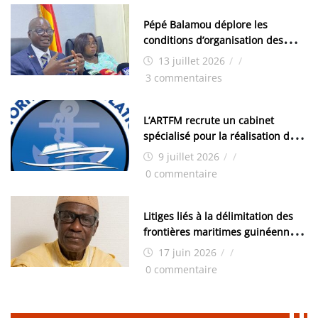
Pépé Balamou déplore les
conditions d’organisation des
examens nationaux : « Si ce sont
13 juillet 2026
/
/
les élections, on trouve tous les
3 commentaires
moyens logistiques »
L’ARTFM recrute un cabinet
spécialisé pour la réalisation des
études techniques
9 juillet 2026
/
/
0 commentaire
Litiges liés à la délimitation des
frontières maritimes guinéennes:
Idrissa Chérif écrit au ministre
17 juin 2026
/
/
des Hydrocarbures
0 commentaire