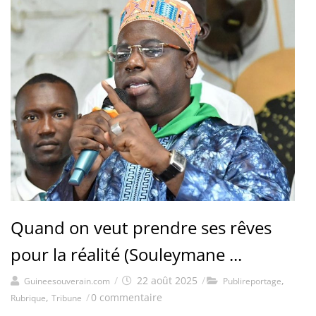
Quand on veut prendre ses rêves
pour la réalité (Souleymane ...
/
22 août 2025
/
,
Guineesouverain.com
Publireportage
,
/
0 commentaire
Rubrique
Tribune