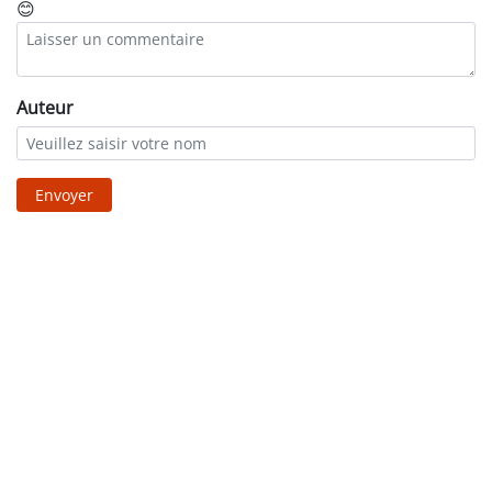
😊
Auteur
Envoyer