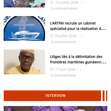
examens nationaux : « Si ce sont
13 juillet 2026
/
/
les élections, on trouve tous les
3 commentaires
moyens logistiques »
L’ARTFM recrute un cabinet
spécialisé pour la réalisation des
études techniques
9 juillet 2026
/
/
0 commentaire
Litiges liés à la délimitation des
frontières maritimes guinéennes:
Idrissa Chérif écrit au ministre
17 juin 2026
/
/
des Hydrocarbures
0 commentaire
INTERVIEW