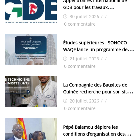
Appel d’offres international de
GDB pour les travaux
d’aménagement de la zone
30 juillet 2026
/
/
industrielle de FANDJE (PAZIF)
0 commentaire
Études supérieures : SONOCO
WAQF lance un programme de
bourses pour la Malaisie
21 juillet 2026
/
/
0 commentaire
La Compagnie des Bauxites de
Guinée recherche pour son site
de Kamsar des techniciens
20 juillet 2026
/
/
chimistes (H/F)
0 commentaire
Pépé Balamou déplore les
conditions d’organisation des