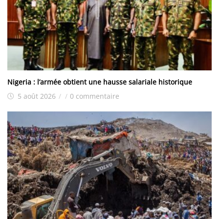
Nigeria : l’armée obtient une hausse salariale historique
5 août 2026
/
/
0 commentaire