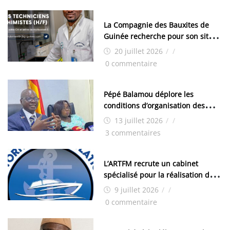
La Compagnie des Bauxites de
Guinée recherche pour son site
de Kamsar des techniciens
20 juillet 2026
/
/
chimistes (H/F)
0 commentaire
Pépé Balamou déplore les
conditions d’organisation des
examens nationaux : « Si ce sont
13 juillet 2026
/
/
les élections, on trouve tous les
3 commentaires
moyens logistiques »
L’ARTFM recrute un cabinet
spécialisé pour la réalisation des
études techniques
9 juillet 2026
/
/
0 commentaire