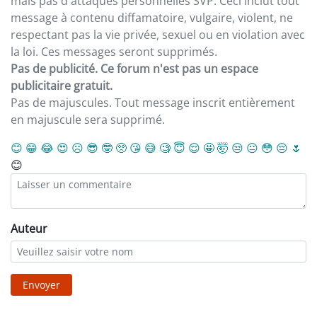
mais pas d'attaques personnelles SVP. Ceci inclut tout
message à contenu diffamatoire, vulgaire, violent, ne
respectant pas la vie privée, sexuel ou en violation avec
la loi. Ces messages seront supprimés.
Pas de publicité. Ce forum n'est pas un espace
publicitaire gratuit.
Pas de majuscules. Tout message inscrit entièrement
en majuscule sera supprimé.
😊
😁
😂
😍
☹️
😎
🤓
🥺
😘
😅
🧐
😇
😌
🤩
🤯
😒
😐
😳
😔
🌷
😊
Auteur
Envoyer