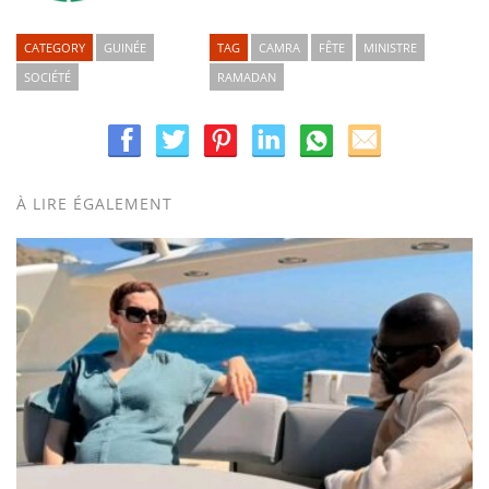
CATEGORY
GUINÉE
TAG
CAMRA
FÊTE
MINISTRE
SOCIÉTÉ
RAMADAN
À LIRE ÉGALEMENT