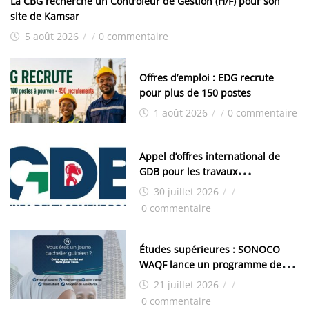
La CBG recherche un Contrôleur de Gestion (H/F) pour son
site de Kamsar
5 août 2026
/
/
0 commentaire
Offres d’emploi : EDG recrute
pour plus de 150 postes
1 août 2026
/
/
0 commentaire
Appel d’offres international de
GDB pour les travaux
d’aménagement de la zone
30 juillet 2026
/
/
industrielle de FANDJE (PAZIF)
0 commentaire
Études supérieures : SONOCO
WAQF lance un programme de
bourses pour la Malaisie
21 juillet 2026
/
/
0 commentaire