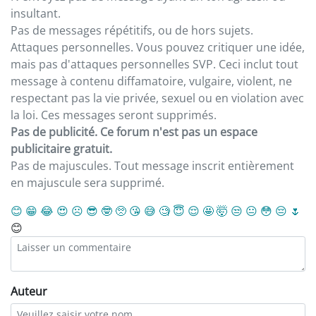
insultant.
Pas de messages répétitifs, ou de hors sujets.
Attaques personnelles. Vous pouvez critiquer une idée,
mais pas d'attaques personnelles SVP. Ceci inclut tout
message à contenu diffamatoire, vulgaire, violent, ne
respectant pas la vie privée, sexuel ou en violation avec
la loi. Ces messages seront supprimés.
Pas de publicité. Ce forum n'est pas un espace
publicitaire gratuit.
Pas de majuscules. Tout message inscrit entièrement
en majuscule sera supprimé.
😊
😁
😂
😍
☹️
😎
🤓
🥺
😘
😅
🧐
😇
😌
🤩
🤯
😒
😐
😳
😔
🌷
😊
Auteur