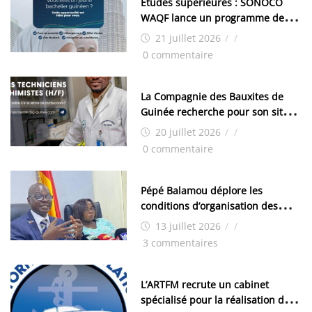
Études supérieures : SONOCO
WAQF lance un programme de
bourses pour la Malaisie
21 juillet 2026
/
/
0 commentaire
La Compagnie des Bauxites de
Guinée recherche pour son site
de Kamsar des techniciens
20 juillet 2026
/
/
chimistes (H/F)
0 commentaire
Pépé Balamou déplore les
conditions d’organisation des
examens nationaux : « Si ce sont
13 juillet 2026
/
/
les élections, on trouve tous les
3 commentaires
moyens logistiques »
L’ARTFM recrute un cabinet
spécialisé pour la réalisation des