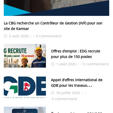
La CBG recherche un Contrôleur de Gestion (H/F) pour son
site de Kamsar
5 août 2026
/
/
0 commentaire
Offres d’emploi : EDG recrute
pour plus de 150 postes
1 août 2026
/
/
0 commentaire
Appel d’offres international de
GDB pour les travaux
d’aménagement de la zone
30 juillet 2026
/
/
industrielle de FANDJE (PAZIF)
0 commentaire