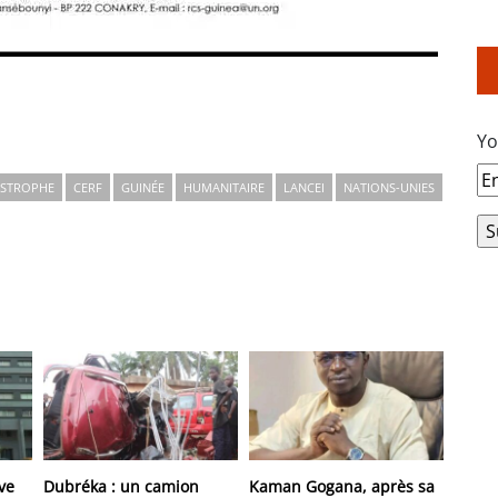
Yo
ASTROPHE
CERF
GUINÉE
HUMANITAIRE
LANCEI
NATIONS-UNIES
ve
Dubréka : un camion
Kaman Gogana, après sa