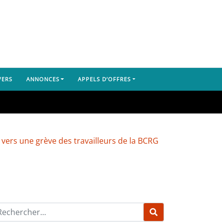
VERS
ANNONCES
APPELS D’OFFRES
e grève des travailleurs de la BCRG
Dubréka : un camion