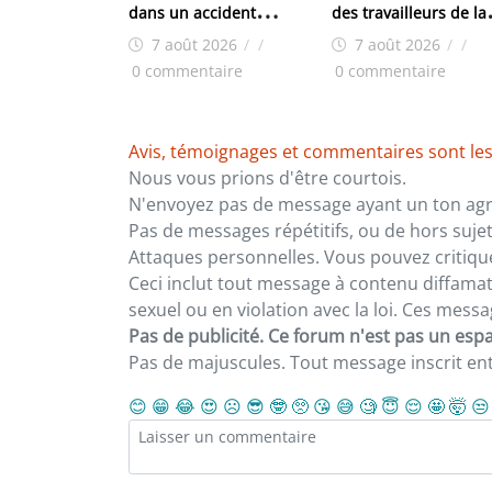
dans un accident
des travailleurs de la
impliquant un pick-up de
BCRG
7 août 2026
/
/
7 août 2026
/
/
la police
0 commentaire
0 commentaire
Avis, témoignages et commentaires sont les
Nous vous prions d'être courtois.
N'envoyez pas de message ayant un ton agre
Pas de messages répétitifs, ou de hors sujet
Attaques personnelles. Vous pouvez critiqu
Ceci inclut tout message à contenu diffamatoi
sexuel ou en violation avec la loi. Ces mes
Pas de publicité. Ce forum n'est pas un espac
Pas de majuscules. Tout message inscrit e
😊
😁
😂
😍
☹️
😎
🤓
🥺
😘
😅
🧐
😇
😌
🤩
🤯
😒