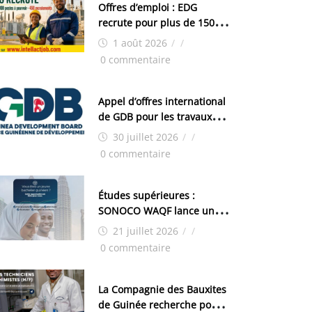
Offres d’emploi : EDG
recrute pour plus de 150
postes
1 août 2026
/
/
0 commentaire
Appel d’offres international
de GDB pour les travaux
d’aménagement de la zone
30 juillet 2026
/
/
industrielle de FANDJE
0 commentaire
(PAZIF)
Études supérieures :
SONOCO WAQF lance un
programme de bourses
21 juillet 2026
/
/
pour la Malaisie
0 commentaire
La Compagnie des Bauxites
de Guinée recherche pour