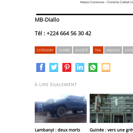
MB-Diallo
Tél : +224 664 56 30 42
CATEGORY
GUINÉE
SOCIÉTÉ
TAG
ANGUCH
CAT
À LIRE ÉGALEMENT
Lambanyi : deux morts
Guinée : vers une grè