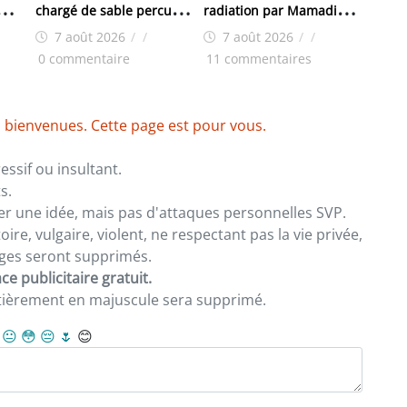
chargé de sable percute
radiation par Mamadi
violemment un véhicule
Doumbouya : « On m’a
7 août 2026
/
/
7 août 2026
/
/
de boissons à Kenendé
retiré ma robe, pas ma
0 commentaire
11 commentaires
dignité»
 bienvenues. Cette page est pour vous.
ssif ou insultant.
s.
er une idée, mais pas d'attaques personnelles SVP.
re, vulgaire, violent, ne respectant pas la vie privée,
sages seront supprimés.
e publicitaire gratuit.
ntièrement en majuscule sera supprimé.
😐
😳
😔
🌷
😊