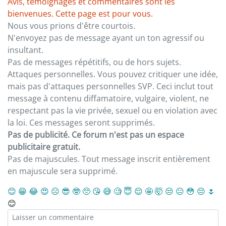
Avis, témoignages et commentaires sont les
bienvenues. Cette page est pour vous.
Nous vous prions d'être courtois.
N'envoyez pas de message ayant un ton agressif ou
insultant.
Pas de messages répétitifs, ou de hors sujets.
Attaques personnelles. Vous pouvez critiquer une idée,
mais pas d'attaques personnelles SVP. Ceci inclut tout
message à contenu diffamatoire, vulgaire, violent, ne
respectant pas la vie privée, sexuel ou en violation avec
la loi. Ces messages seront supprimés.
Pas de publicité. Ce forum n'est pas un espace
publicitaire gratuit.
Pas de majuscules. Tout message inscrit entièrement
en majuscule sera supprimé.
😊
😁
😂
😍
☹️
😎
🤓
🥺
😘
😅
🧐
😇
😌
🤩
🤯
😒
😐
😳
😔
🌷
😊