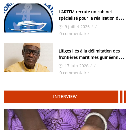
L’ARTFM recrute un cabinet
spécialisé pour la réalisation des
études techniques
9 juillet 2026
/
/
0 commentaire
Litiges liés à la délimitation des
frontières maritimes guinéennes:
Idrissa Chérif écrit au ministre
17 juin 2026
/
/
des Hydrocarbures
0 commentaire
INTERVIEW