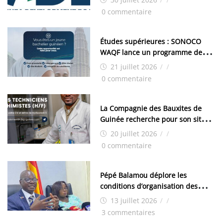
industrielle de FANDJE (PAZIF)
0 commentaire
Études supérieures : SONOCO
WAQF lance un programme de
bourses pour la Malaisie
21 juillet 2026
/
/
0 commentaire
La Compagnie des Bauxites de
Guinée recherche pour son site
de Kamsar des techniciens
20 juillet 2026
/
/
chimistes (H/F)
0 commentaire
Pépé Balamou déplore les
conditions d’organisation des
examens nationaux : « Si ce sont
13 juillet 2026
/
/
les élections, on trouve tous les
3 commentaires
moyens logistiques »