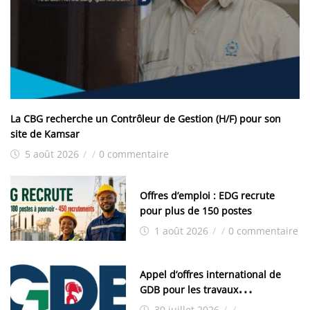
La CBG recherche un Contrôleur de Gestion (H/F) pour son
site de Kamsar
5 août 2026
/
/
0 commentaire
Offres d’emploi : EDG recrute
pour plus de 150 postes
1 août 2026
/
/
0 commentaire
Appel d’offres international de
GDB pour les travaux
d’aménagement de la zone
30 juillet 2026
/
/