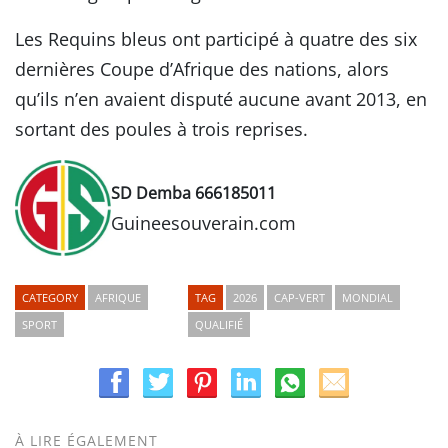
Les Requins bleus ont participé à quatre des six
dernières Coupe d’Afrique des nations, alors
qu’ils n’en avaient disputé aucune avant 2013, en
sortant des poules à trois reprises.
SD Demba 666185011
Guineesouverain.com
CATEGORY
AFRIQUE
TAG
2026
CAP-VERT
MONDIAL
SPORT
QUALIFIÉ
À LIRE ÉGALEMENT