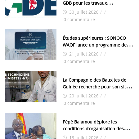
GDB pour les travaux
d’aménagement de la zone
30 juillet 2026
/
/
industrielle de FANDJE (PAZIF)
0 commentaire
Études supérieures : SONOCO
WAQF lance un programme de
bourses pour la Malaisie
21 juillet 2026
/
/
0 commentaire
La Compagnie des Bauxites de
Guinée recherche pour son site
de Kamsar des techniciens
20 juillet 2026
/
/
chimistes (H/F)
0 commentaire
Pépé Balamou déplore les
conditions d’organisation des
examens nationaux : « Si ce sont
13 juillet 2026
/
/