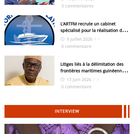
les élections, on trouve tous les
3 commentaires
moyens logistiques »
L’ARTFM recrute un cabinet
spécialisé pour la réalisation des
études techniques
9 juillet 2026
/
/
0 commentaire
Litiges liés à la délimitation des
frontières maritimes guinéennes:
Idrissa Chérif écrit au ministre
17 juin 2026
/
/
des Hydrocarbures
0 commentaire
INTERVIEW