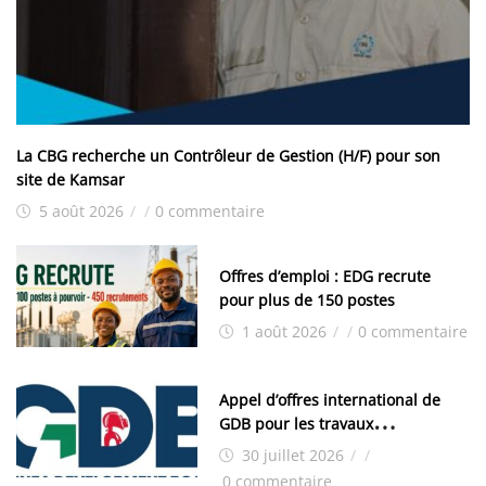
La CBG recherche un Contrôleur de Gestion (H/F) pour son
site de Kamsar
5 août 2026
/
/
0 commentaire
Offres d’emploi : EDG recrute
pour plus de 150 postes
1 août 2026
/
/
0 commentaire
Appel d’offres international de
GDB pour les travaux
d’aménagement de la zone
30 juillet 2026
/
/
industrielle de FANDJE (PAZIF)
0 commentaire