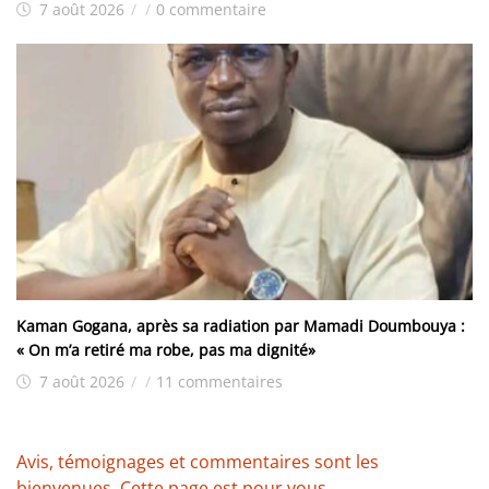
7 août 2026
/
/
0 commentaire
Kaman Gogana, après sa radiation par Mamadi Doumbouya :
« On m’a retiré ma robe, pas ma dignité»
7 août 2026
/
/
11 commentaires
Avis, témoignages et commentaires sont les
bienvenues. Cette page est pour vous.