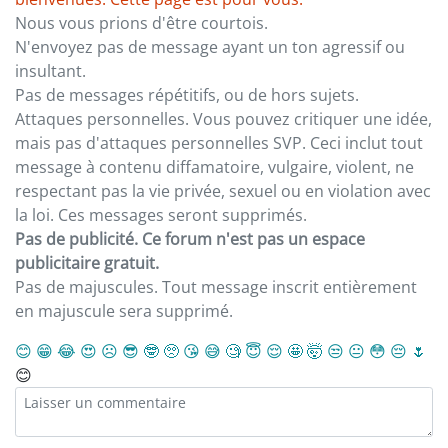
Nous vous prions d'être courtois.
N'envoyez pas de message ayant un ton agressif ou
insultant.
Pas de messages répétitifs, ou de hors sujets.
Attaques personnelles. Vous pouvez critiquer une idée,
mais pas d'attaques personnelles SVP. Ceci inclut tout
message à contenu diffamatoire, vulgaire, violent, ne
respectant pas la vie privée, sexuel ou en violation avec
la loi. Ces messages seront supprimés.
Pas de publicité. Ce forum n'est pas un espace
publicitaire gratuit.
Pas de majuscules. Tout message inscrit entièrement
en majuscule sera supprimé.
😊
😁
😂
😍
☹️
😎
🤓
🥺
😘
😅
🧐
😇
😌
🤩
🤯
😒
😐
😳
😔
🌷
😊