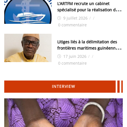
L’ARTFM recrute un cabinet
spécialisé pour la réalisation des
études techniques
9 juillet 2026
/
/
0 commentaire
Litiges liés à la délimitation des
frontières maritimes guinéennes:
Idrissa Chérif écrit au ministre
17 juin 2026
/
/
des Hydrocarbures
0 commentaire
INTERVIEW