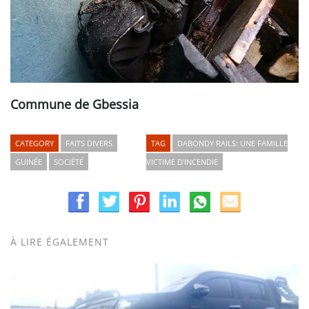
Commune de Gbessia
CATEGORY
FAITS DIVERS
TAG
DABONDY RAILS: UNE FAMILLE
GUINÉE
SOCIÉTÉ
VICTIME D'INCENDIE
À LIRE ÉGALEMENT