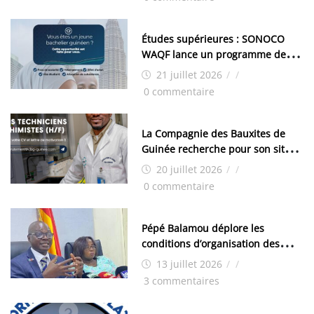
Études supérieures : SONOCO
WAQF lance un programme de
bourses pour la Malaisie
21 juillet 2026
/
/
0 commentaire
La Compagnie des Bauxites de
Guinée recherche pour son site
de Kamsar des techniciens
20 juillet 2026
/
/
chimistes (H/F)
0 commentaire
Pépé Balamou déplore les
conditions d’organisation des
examens nationaux : « Si ce sont
13 juillet 2026
/
/
les élections, on trouve tous les
3 commentaires
moyens logistiques »