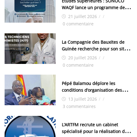
Études supérieures : SONOCO
WAQF lance un programme de
bourses pour la Malaisie
21 juillet 2026
/
/
0 commentaire
La Compagnie des Bauxites de
Guinée recherche pour son site
de Kamsar des techniciens
20 juillet 2026
/
/
chimistes (H/F)
0 commentaire
Pépé Balamou déplore les
conditions d’organisation des
examens nationaux : « Si ce sont
13 juillet 2026
/
/
les élections, on trouve tous les
3 commentaires
moyens logistiques »
L’ARTFM recrute un cabinet
spécialisé pour la réalisation des