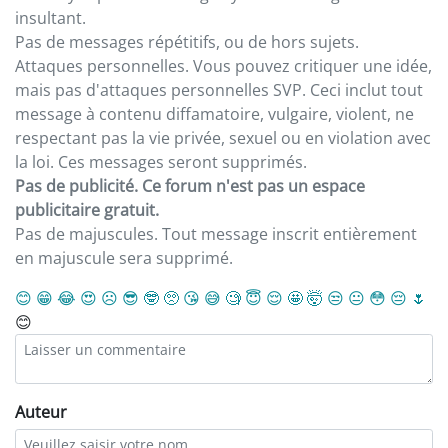
insultant.
Pas de messages répétitifs, ou de hors sujets.
Attaques personnelles. Vous pouvez critiquer une idée,
mais pas d'attaques personnelles SVP. Ceci inclut tout
message à contenu diffamatoire, vulgaire, violent, ne
respectant pas la vie privée, sexuel ou en violation avec
la loi. Ces messages seront supprimés.
Pas de publicité. Ce forum n'est pas un espace
publicitaire gratuit.
Pas de majuscules. Tout message inscrit entièrement
en majuscule sera supprimé.
😊
😁
😂
😍
☹️
😎
🤓
🥺
😘
😅
🧐
😇
😌
🤩
🤯
😒
😐
😳
😔
🌷
😊
Auteur