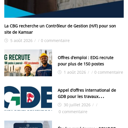
La CBG recherche un Contrôleur de Gestion (H/F) pour son
site de Kamsar
5 août 2026
/
/
0 commentaire
Offres d’emploi : EDG recrute
pour plus de 150 postes
1 août 2026
/
/
0 commentaire
Appel d’offres international de
GDB pour les travaux
d’aménagement de la zone
30 juillet 2026
/
/
industrielle de FANDJE (PAZIF)
0 commentaire