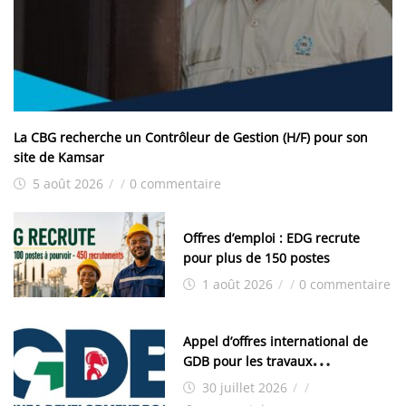
La CBG recherche un Contrôleur de Gestion (H/F) pour son
site de Kamsar
5 août 2026
/
/
0 commentaire
Offres d’emploi : EDG recrute
pour plus de 150 postes
1 août 2026
/
/
0 commentaire
Appel d’offres international de
GDB pour les travaux
d’aménagement de la zone
30 juillet 2026
/
/
industrielle de FANDJE (PAZIF)