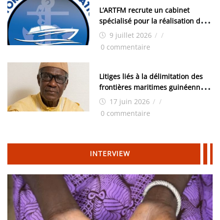
L’ARTFM recrute un cabinet
spécialisé pour la réalisation des
études techniques
9 juillet 2026
/
/
0 commentaire
Litiges liés à la délimitation des
frontières maritimes guinéennes:
Idrissa Chérif écrit au ministre
17 juin 2026
/
/
des Hydrocarbures
0 commentaire
INTERVIEW