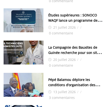
0 commentaire
Études supérieures : SONOCO
WAQF lance un programme de
bourses pour la Malaisie
21 juillet 2026
/
/
0 commentaire
La Compagnie des Bauxites de
Guinée recherche pour son site
de Kamsar des techniciens
20 juillet 2026
/
/
chimistes (H/F)
0 commentaire
Pépé Balamou déplore les
conditions d’organisation des
examens nationaux : « Si ce sont
13 juillet 2026
/
/
les élections, on trouve tous les
3 commentaires
moyens logistiques »