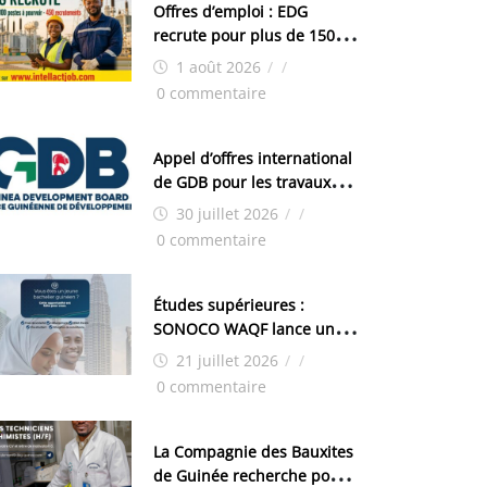
Offres d’emploi : EDG
recrute pour plus de 150
postes
1 août 2026
/
/
0 commentaire
Appel d’offres international
de GDB pour les travaux
d’aménagement de la zone
30 juillet 2026
/
/
industrielle de FANDJE
0 commentaire
(PAZIF)
Études supérieures :
SONOCO WAQF lance un
programme de bourses
21 juillet 2026
/
/
pour la Malaisie
0 commentaire
La Compagnie des Bauxites
de Guinée recherche pour