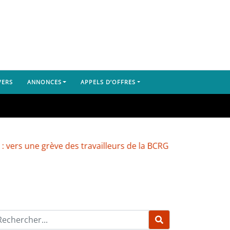
VERS
ANNONCES
APPELS D’OFFRES
e grève des travailleurs de la BCRG
Dubréka : un camio