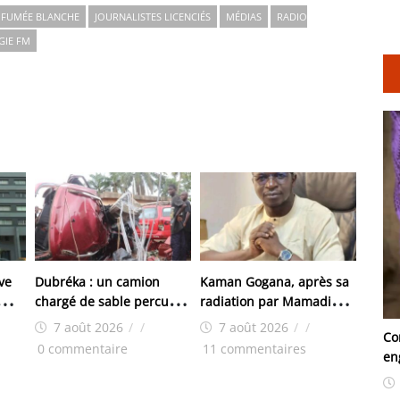
FUMÉE BLANCHE
JOURNALISTES LICENCIÉS
MÉDIAS
RADIO
GIE FM
ve
Dubréka : un camion
Kaman Gogana, après sa
chargé de sable percute
radiation par Mamadi
violemment un véhicule
Doumbouya : « On m’a
7 août 2026
/
/
7 août 2026
/
/
Co
de boissons à Kenendé
retiré ma robe, pas ma
0 commentaire
11 commentaires
en
dignité»