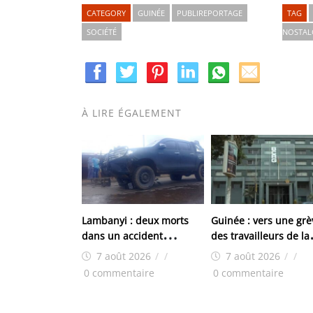
CATEGORY
GUINÉE
PUBLIREPORTAGE
TAG
SOCIÉTÉ
NOSTAL
À LIRE ÉGALEMENT
Lambanyi : deux morts
Guinée : vers une grè
dans un accident
des travailleurs de la
impliquant un pick-up de
BCRG
7 août 2026
/
/
7 août 2026
/
/
la police
0 commentaire
0 commentaire