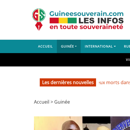
ACCUEIL
GUINÉE
INTERNATIONAL
RU
V
Les dernières nouvelles
Lambanyi : deux morts dans un accide
Accueil
>
Guinée