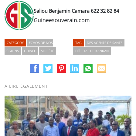
Saliou Benjamin Camara 622 32 82 84
Guineesouverain.com
CATEGORY
ECHOS DE NOS
TAG
DES AGENTS DE SANTÉ
RÉGIONS
GUINÉE
SOCIÉTÉ
HÔPITAL DE KANKAN
À LIRE ÉGALEMENT