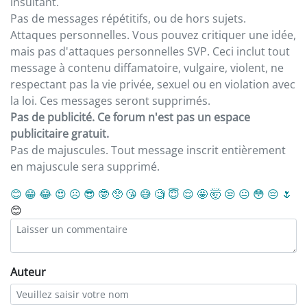
insultant.
Pas de messages répétitifs, ou de hors sujets.
Attaques personnelles. Vous pouvez critiquer une idée,
mais pas d'attaques personnelles SVP. Ceci inclut tout
message à contenu diffamatoire, vulgaire, violent, ne
respectant pas la vie privée, sexuel ou en violation avec
la loi. Ces messages seront supprimés.
Pas de publicité. Ce forum n'est pas un espace
publicitaire gratuit.
Pas de majuscules. Tout message inscrit entièrement
en majuscule sera supprimé.
😊
😁
😂
😍
☹️
😎
🤓
🥺
😘
😅
🧐
😇
😌
🤩
🤯
😒
😐
😳
😔
🌷
😊
Auteur