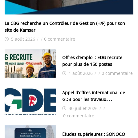
La CBG recherche un Contrôleur de Gestion (H/F) pour son
site de Kamsar
5 août 2026
/
/
0 commentaire
Offres d’emploi : EDG recrute
pour plus de 150 postes
1 août 2026
/
/
0 commentaire
Appel d’offres international de
GDB pour les travaux
d’aménagement de la zone
30 juillet 2026
/
/
industrielle de FANDJE (PAZIF)
0 commentaire
Études supérieures : SONOCO