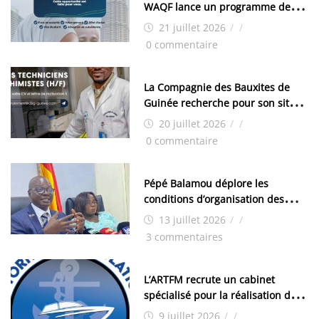
WAQF lance un programme de
bourses pour la Malaisie
21 juillet 2026
/
/
0 commentaire
La Compagnie des Bauxites de
Guinée recherche pour son site
de Kamsar des techniciens
20 juillet 2026
/
/
chimistes (H/F)
0 commentaire
Pépé Balamou déplore les
conditions d’organisation des
examens nationaux : « Si ce sont
13 juillet 2026
/
/
les élections, on trouve tous les
3 commentaires
moyens logistiques »
L’ARTFM recrute un cabinet
spécialisé pour la réalisation des
études techniques
9 juillet 2026
/
/