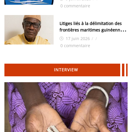
0 commentaire
Litiges liés à la délimitation des
frontières maritimes guinéennes:
Idrissa Chérif écrit au ministre
17 juin 2026
/
/
des Hydrocarbures
0 commentaire
INTERVIEW