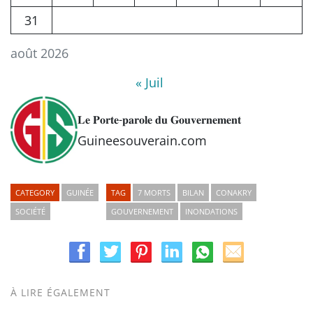
31
août 2026
« Juil
𝐋𝐞 𝐏𝐨𝐫𝐭𝐞-𝐩𝐚𝐫𝐨𝐥𝐞 𝐝𝐮 𝐆𝐨𝐮𝐯𝐞𝐫𝐧𝐞𝐦𝐞𝐧𝐭
Guineesouverain.com
CATEGORY
GUINÉE
TAG
7 MORTS
BILAN
CONAKRY
SOCIÉTÉ
GOUVERNEMENT
INONDATIONS
À LIRE ÉGALEMENT