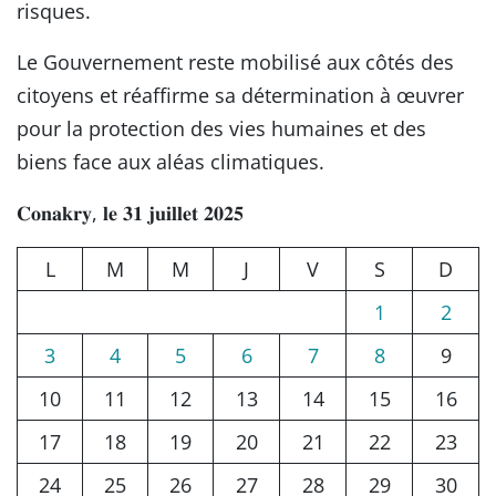
risques.
Le Gouvernement reste mobilisé aux côtés des
citoyens et réaffirme sa détermination à œuvrer
pour la protection des vies humaines et des
biens face aux aléas climatiques.
𝐂𝐨𝐧𝐚𝐤𝐫𝐲, 𝐥𝐞 𝟑𝟏 𝐣𝐮𝐢𝐥𝐥𝐞𝐭 𝟐𝟎𝟐𝟓
L
M
M
J
V
S
D
1
2
3
4
5
6
7
8
9
10
11
12
13
14
15
16
17
18
19
20
21
22
23
24
25
26
27
28
29
30