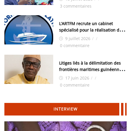
les élections, on trouve tous les
3 commentaires
moyens logistiques »
L’ARTFM recrute un cabinet
spécialisé pour la réalisation des
études techniques
9 juillet 2026
/
/
0 commentaire
Litiges liés à la délimitation des
frontières maritimes guinéennes:
Idrissa Chérif écrit au ministre
17 juin 2026
/
/
des Hydrocarbures
0 commentaire
INTERVIEW