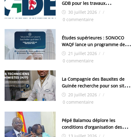
GDB pour les travaux
d’aménagement de la zone
30 juillet 2026
/
/
industrielle de FANDJE (PAZIF)
0 commentaire
Études supérieures : SONOCO
WAQF lance un programme de
bourses pour la Malaisie
21 juillet 2026
/
/
0 commentaire
La Compagnie des Bauxites de
Guinée recherche pour son site
de Kamsar des techniciens
20 juillet 2026
/
/
chimistes (H/F)
0 commentaire
Pépé Balamou déplore les
conditions d’organisation des
examens nationaux : « Si ce sont
13 juillet 2026
/
/