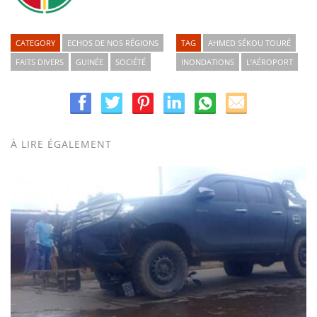
CATEGORY
ECHOS DE NOS RÉGIONS
TAG
AHMED SÉKOU TOURÉ
FAITS DIVERS
GUINÉE
SOCIÉTÉ
INONDATIONS
L’AÉROPORT
À LIRE ÉGALEMENT