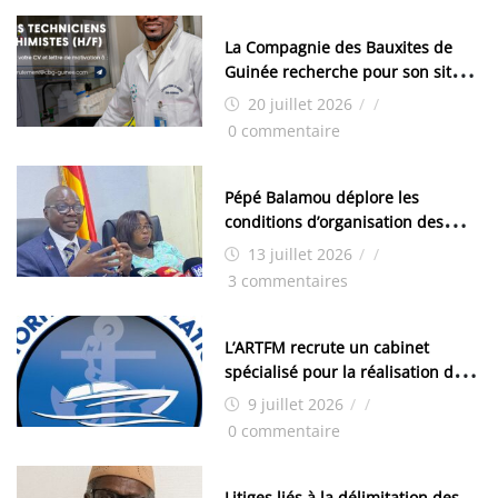
La Compagnie des Bauxites de
Guinée recherche pour son site
de Kamsar des techniciens
20 juillet 2026
/
/
chimistes (H/F)
0 commentaire
Pépé Balamou déplore les
conditions d’organisation des
examens nationaux : « Si ce sont
13 juillet 2026
/
/
les élections, on trouve tous les
3 commentaires
moyens logistiques »
L’ARTFM recrute un cabinet
spécialisé pour la réalisation des
études techniques
9 juillet 2026
/
/
0 commentaire
Litiges liés à la délimitation des