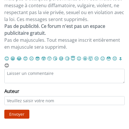
message à contenu diffamatoire, vulgaire, violent, ne
respectant pas la vie privée, sexuel ou en violation avec
la loi. Ces messages seront supprimés.
Pas de publicité. Ce forum n'est pas un espace
publicitaire gratuit.
Pas de majuscules. Tout message inscrit entièrement
en majuscule sera supprimé.
😊
😁
😂
😍
☹️
😎
🤓
🥺
😘
😅
🧐
😇
😌
🤩
🤯
😒
😐
😳
😔
🌷
😊
Auteur
Envoyer