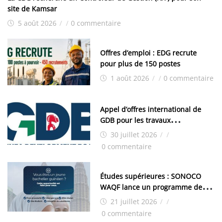
site de Kamsar
5 août 2026
/
/
0 commentaire
Offres d’emploi : EDG recrute
pour plus de 150 postes
1 août 2026
/
/
0 commentaire
Appel d’offres international de
GDB pour les travaux
d’aménagement de la zone
30 juillet 2026
/
/
industrielle de FANDJE (PAZIF)
0 commentaire
Études supérieures : SONOCO
WAQF lance un programme de
bourses pour la Malaisie
21 juillet 2026
/
/
0 commentaire