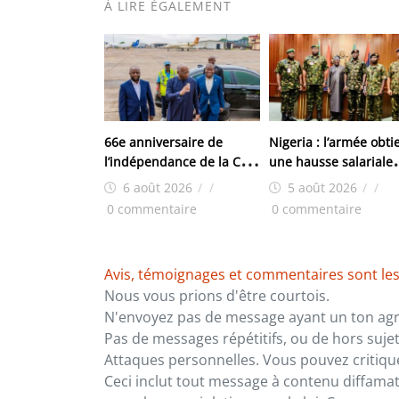
À LIRE ÉGALEMENT
66e anniversaire de
Nigeria : l’armée obti
l’indépendance de la Côte
une hausse salariale
d’Ivoire : Bah Oury
historique
6 août 2026
/
/
5 août 2026
/
/
représente Mamadi
0 commentaire
0 commentaire
Doumbouya
Avis, témoignages et commentaires sont les
Nous vous prions d'être courtois.
N'envoyez pas de message ayant un ton agre
Pas de messages répétitifs, ou de hors sujet
Attaques personnelles. Vous pouvez critiqu
Ceci inclut tout message à contenu diffamatoi