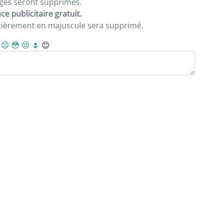
sages seront supprimés.
e publicitaire gratuit.
ntièrement en majuscule sera supprimé.
😐
😳
😔
🌷
😊