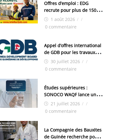
Offres d’emploi : EDG
recrute pour plus de 150
postes
1 août 2026
/
/
0 commentaire
Appel d’offres international
de GDB pour les travaux
d’aménagement de la zone
30 juillet 2026
/
/
industrielle de FANDJE
0 commentaire
(PAZIF)
Études supérieures :
SONOCO WAQF lance un
programme de bourses
21 juillet 2026
/
/
pour la Malaisie
0 commentaire
La Compagnie des Bauxites
de Guinée recherche pour