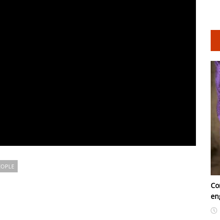
EOPLE
Co
en