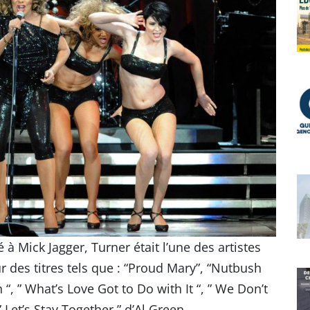
à Mick Jagger, Turner était l’une des artistes
 des titres tels que : “Proud Mary”, “Nutbush
“, ” What’s Love Got to Do with It “, ” We Don’t
Let’s Stay Together ” d’Al Green.