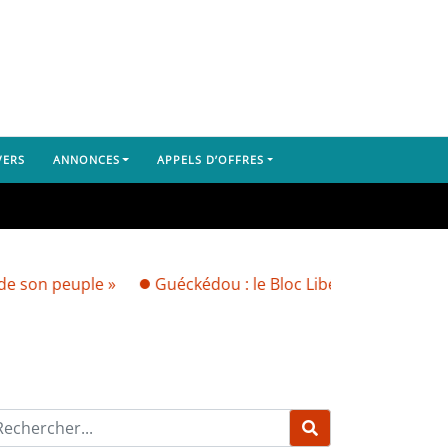
VERS
ANNONCES
APPELS D’OFFRES
uple »
Guéckédou : le Bloc Libéral dénonce l’arrestation