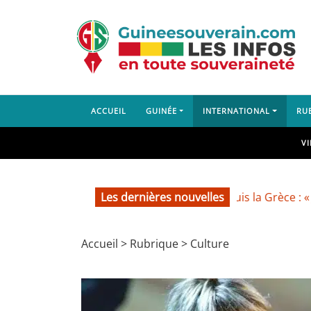
ACCUEIL
GUINÉE
INTERNATIONAL
RU
V
Le président Doumbouya depuis la Grèce : « Je reste, où
Les dernières nouvelles
Accueil
>
Rubrique
>
Culture