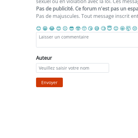
sexuel ou en violation avec la loi. Ces mes
Pas de publicité. Ce forum n'est pas un espac
Pas de majuscules. Tout message inscrit e
😊
😁
😂
😍
☹️
😎
🤓
🥺
😘
😅
🧐
😇
😌
🤩
🤯
😒
Auteur
Envoyer