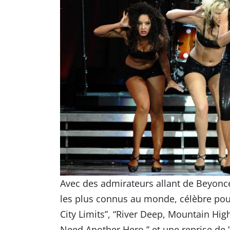
Avec des admirateurs allant de Beyoncé 
les plus connus au monde, célèbre pour
City Limits”, “River Deep, Mountain High 
Need Another Hero ” et une reprise de ” 