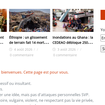
Yo
ent
Éthiopie : un glissement
Inondations au Ghana : la
de terrain fait 14 morts
CEDEAO débloque 250
dans un monastère
000 dollars pour les
4 août 2026
/
/
3 août 2026
/
/
victimes
0 commentaire
0 commentaire
 bienvenues. Cette page est pour vous.
ssif ou insultant.
s.
er une idée, mais pas d'attaques personnelles SVP.
re, vulgaire, violent, ne respectant pas la vie privée,