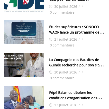
d’aménagement de la zone
30 juillet 2026
/
/
industrielle de FANDJE (PAZIF)
0 commentaire
Études supérieures : SONOCO
WAQF lance un programme de
bourses pour la Malaisie
21 juillet 2026
/
/
0 commentaire
La Compagnie des Bauxites de
Guinée recherche pour son site
de Kamsar des techniciens
20 juillet 2026
/
/
chimistes (H/F)
0 commentaire
Pépé Balamou déplore les
conditions d’organisation des
examens nationaux : « Si ce sont
13 juillet 2026
/
/
les élections, on trouve tous les