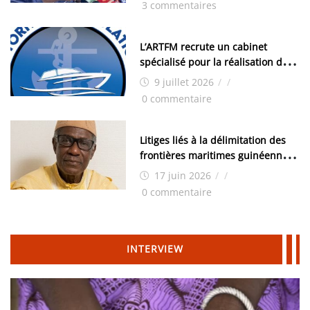
3 commentaires
moyens logistiques »
L’ARTFM recrute un cabinet
spécialisé pour la réalisation des
études techniques
9 juillet 2026
/
/
0 commentaire
Litiges liés à la délimitation des
frontières maritimes guinéennes:
Idrissa Chérif écrit au ministre
17 juin 2026
/
/
des Hydrocarbures
0 commentaire
INTERVIEW