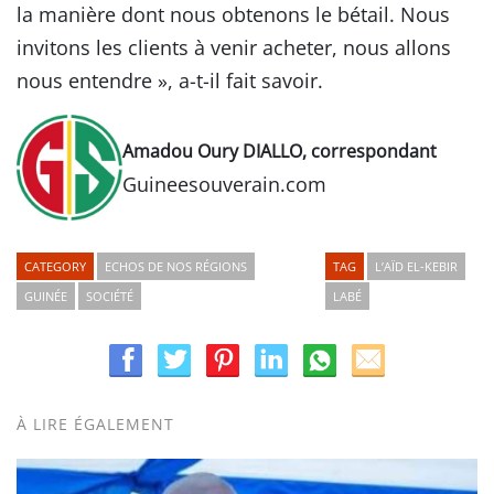
la manière dont nous obtenons le bétail. Nous
invitons les clients à venir acheter, nous allons
nous entendre », a-t-il fait savoir.
Amadou Oury DIALLO, correspondant
Guineesouverain.com
CATEGORY
ECHOS DE NOS RÉGIONS
TAG
L’AÏD EL-KEBIR
GUINÉE
SOCIÉTÉ
LABÉ
À LIRE ÉGALEMENT